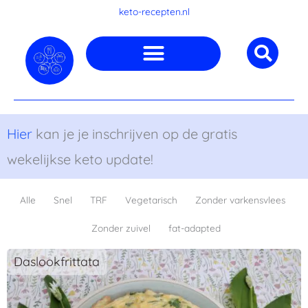
Ga
keto-recepten.nl
naar
de
inhoud
Hier
kan je je inschrijven op de gratis
wekelijkse keto update!
Alle
Snel
TRF
Vegetarisch
Zonder varkensvlees
Zonder zuivel
fat-adapted
Daslookfrittata