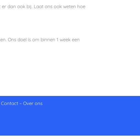
t er dan ook bij. Laat ons ook weten hoe
ssen. Ons doel is om binnen 1 week een
–
Contact
–
Over ons