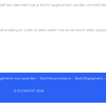
 zelf een idee hebt hoe je klacht opgelost kan worden, vermeld da
behandeling en zullen je laten weten hoe we de klacht willen oplo
lgemene voorwaarden
–
Klachtenprocedure
–
Bedrijfsgegevens
© ECONSTAT 2026