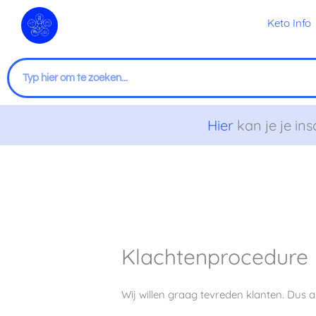
Ga
Keto Info
naar
de
inhoud
Zoeken
Hier
kan je je ins
Klachtenprocedure
Wij willen graag tevreden klanten. Dus a