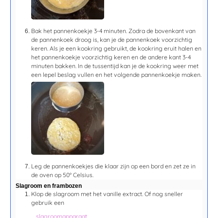
Bak het pannenkoekje
3-4 minuten
. Zodra de bovenkant van
de pannenkoek droog is, kan je de pannenkoek voorzichtig
keren. Als je een kookring gebruikt, de kookring eruit halen en
het pannenkoekje voorzichtig keren en de andere kant
3-4
minuten
bakken. In de tussentijd kan je de kookring weer met
een lepel beslag vullen en het volgende pannenkoekje maken.
Leg de pannenkoekjes die klaar zijn op een bord en zet ze in
de oven op 50° Celsius.
Slagroom en frambozen
Klop de slagroom met het vanille extract. Of nog sneller
gebruik een
slagroomapparaat