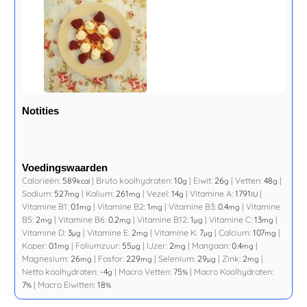
Notities
Voedingswaarden
Calorieën:
589
|
Bruto koolhydraten:
10
|
Eiwit:
26
|
Vetten:
48
|
kcal
g
g
g
Sodium:
527
|
Kalium:
261
|
Vezel:
14
|
Vitamine A:
1791
|
mg
mg
g
IU
Vitamine B1:
0.1
|
Vitamine B2:
1
|
Vitamine B3:
0.4
|
Vitamine
mg
mg
mg
B5:
2
|
Vitamine B6:
0.2
|
Vitamine B12:
1
|
Vitamine C:
13
|
mg
mg
µg
mg
Vitamine D:
3
|
Vitamine E:
2
|
Vitamine K:
7
|
Calcium:
107
|
µg
mg
µg
mg
Koper:
0.1
|
Foliumzuur:
55
|
IJzer:
2
|
Mangaan:
0.4
|
mg
µg
mg
mg
Magnesium:
26
|
Fosfor:
229
|
Selenium:
29
|
Zink:
2
|
mg
mg
µg
mg
Netto koolhydraten:
-4
|
Macro Vetten:
75
|
Macro Koolhydraten:
g
%
7
|
Macro Eiwitten:
18
%
%