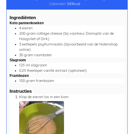
Calorieën:
589
kcal
Ingrediënten
Keto pannenkoeken
4
eieren
200
gram
cottage cheese
(bij voorkeur Domspitz van de
Hoogvliet of Dirk)
3
eetlepels
psylliumvezels
(bijvoorbeeld van de Notenshop
online)
30
gram
roomboter
Slagroom
125
ml
slagroom
0.25
theelepel
vanille extract
(optioneel)
Frambozen
100
gram
frambozen
Instructies
Klop de eieren los in een kom.