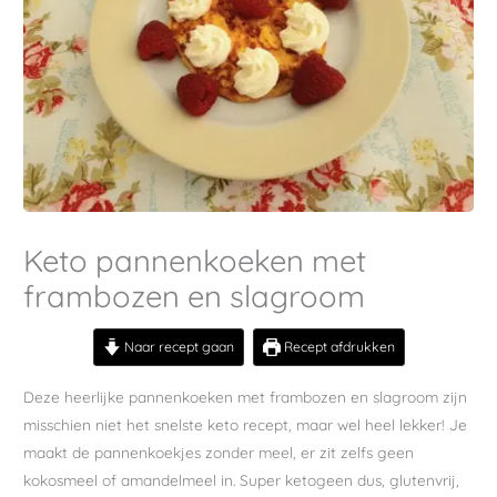
Keto pannenkoeken met
frambozen en slagroom
Naar recept gaan
Recept afdrukken
Deze heerlijke pannenkoeken met frambozen en slagroom zijn
misschien niet het snelste keto recept, maar wel heel lekker! Je
maakt de pannenkoekjes zonder meel, er zit zelfs geen
kokosmeel of amandelmeel in. Super ketogeen dus, glutenvrij,