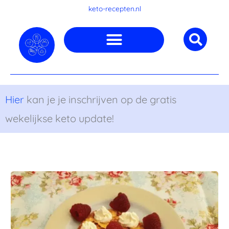
Ga
keto-recepten.nl
naar
de
inhoud
Hier
kan je je inschrijven op de gratis
wekelijkse keto update!