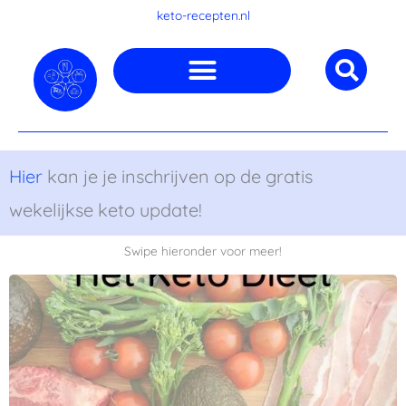
Ga
keto-recepten.nl
naar
de
inhoud
Hier
kan je je inschrijven op de gratis
wekelijkse keto update!
Swipe hieronder voor meer!