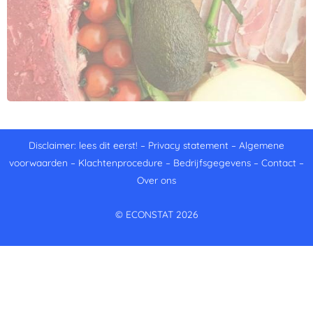
Disclaimer: lees dit eerst!
–
Privacy statement
–
Algemene
voorwaarden
–
Klachtenprocedure
–
Bedrijfsgegevens
–
Contact
–
Over ons
© ECONSTAT 2026