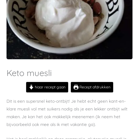
Keto muesli
Naar recept gaan
Recept afdrukken
Dit is een supersnel keto-ontbijt! Je hebt echt geen kant-en-
klare muesli vol met suikers nodig als je een lekker ontbijt wilt
maken. Je kan het ook makkelijk meenemen (ik neem het
bijvoorbeeld ook mee als ik met vakantie ga).
Het is heel makkelijk en deze graanvrije, glutenvrije muesli is