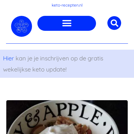
Ga
keto-recepten.nl
naar
de
inhoud
Hier
kan je je inschrijven op de gratis
wekelijkse keto update!