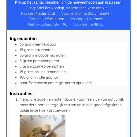
Klik op het aantal personen om de hoeveelheden aan te passen.
Gang:
Snel keto ontbijt, Vegetarisch keto ontbijt
Keuken:
Nederlands
Voorbereidingstijd:
5
minuten
Totale tijd:
5
minuten
Servings:
1
persoon
Netto koolhydraten:
9
g
Calorieën:
678
kcal
Ingrediënten
30
gram
hennepzaad
15
gram
hazelnoten
30
gram
macademia noten
5
gram
pompoenpitten
5
gram
zonnebloempitten
15
gram
bruine amandelen
100
gram
volle yoghurt
paar
frambozen om te garneren
optioneel
Instructies
Meng alle zaden en noten door elkaar heen. Je kan natuurlijk
meerdere porties tegelijk maken en in een goed afgesloten
bakje in de koelkast bewaren.