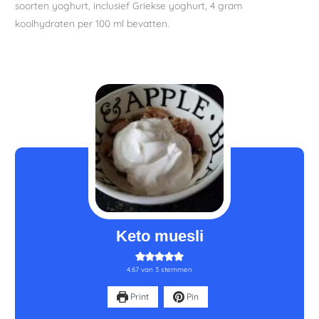
soorten yoghurt, inclusief Griekse yoghurt, 4 gram
koolhydraten per 100 ml bevatten.
minuten
minuten
Keto muesli
4.67
van
3
stemmen
Print
Pin