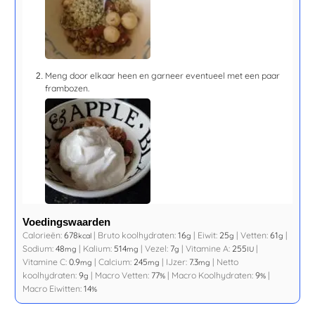
Meng door elkaar heen en garneer eventueel met een paar
frambozen.
Voedingswaarden
Calorieën:
678
|
Bruto koolhydraten:
16
|
Eiwit:
25
|
Vetten:
61
|
kcal
g
g
g
Sodium:
48
|
Kalium:
514
|
Vezel:
7
|
Vitamine A:
255
|
mg
mg
g
IU
Vitamine C:
0.9
|
Calcium:
245
|
IJzer:
7.3
|
Netto
mg
mg
mg
koolhydraten:
9
|
Macro Vetten:
77
|
Macro Koolhydraten:
9
|
g
%
%
Macro Eiwitten:
14
%