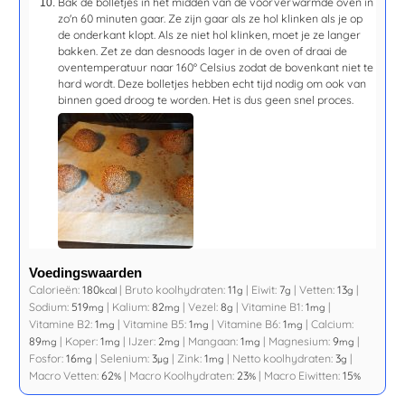
Bak de bolletjes in het midden van de voorverwarmde oven in
zo'n 60 minuten gaar. Ze zijn gaar als ze hol klinken als je op
de onderkant klopt. Als ze niet hol klinken, moet je ze langer
bakken. Zet ze dan desnoods lager in de oven of draai de
oventemperatuur naar 160° Celsius zodat de bovenkant niet te
hard wordt. Deze bolletjes hebben echt tijd nodig om ook van
binnen goed droog te worden. Het is dus geen snel proces.
Voedingswaarden
Calorieën:
180
|
Bruto koolhydraten:
11
|
Eiwit:
7
|
Vetten:
13
|
kcal
g
g
g
Sodium:
519
|
Kalium:
82
|
Vezel:
8
|
Vitamine B1:
1
|
mg
mg
g
mg
Vitamine B2:
1
|
Vitamine B5:
1
|
Vitamine B6:
1
|
Calcium:
mg
mg
mg
89
|
Koper:
1
|
IJzer:
2
|
Mangaan:
1
|
Magnesium:
9
|
mg
mg
mg
mg
mg
Fosfor:
16
|
Selenium:
3
|
Zink:
1
|
Netto koolhydraten:
3
|
mg
µg
mg
g
Macro Vetten:
62
|
Macro Koolhydraten:
23
|
Macro Eiwitten:
15
%
%
%