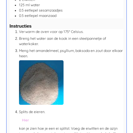
125
ml
water
0.5
eetlepel
sesamzaadjes
0.5
eetlepel
maanzaad
Instructies
Verwarm de oven voor op 175° Celsius.
Breng het water aan de kook in een steelpannetje of
waterkoker.
Meng het amandelmeel, psyllium, baksoda en zout door elkaar
heen.
Splits de eieren.
Hier
kan je zien hoe je een ei splitst. Voeg de eiwitten en de azijn