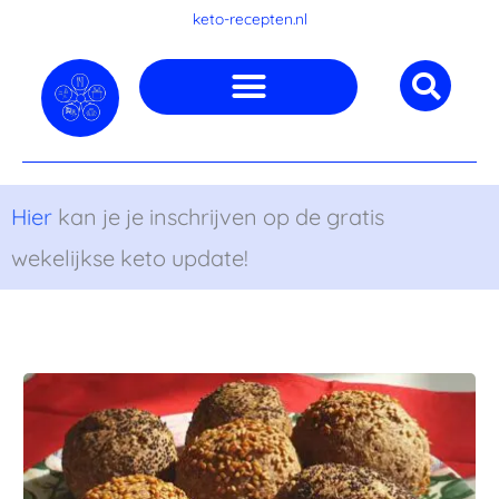
Ga
keto-recepten.nl
naar
de
inhoud
Hier
kan je je inschrijven op de gratis
wekelijkse keto update!