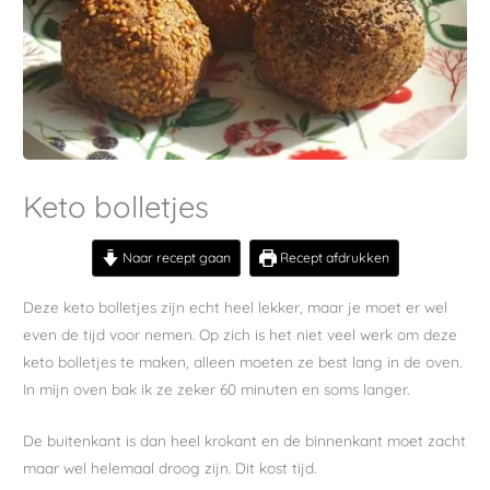
Keto bolletjes
Naar recept gaan
Recept afdrukken
Deze keto bolletjes zijn echt heel lekker, maar je moet er wel
even de tijd voor nemen. Op zich is het niet veel werk om deze
keto bolletjes te maken, alleen moeten ze best lang in de oven.
In mijn oven bak ik ze zeker 60 minuten en soms langer.
De buitenkant is dan heel krokant en de binnenkant moet zacht
maar wel helemaal droog zijn. Dit kost tijd.