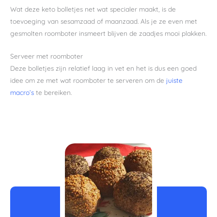
Wat deze keto bolletjes net wat specialer maakt, is de
toevoeging van sesamzaad of maanzaad. Als je ze even met
gesmolten roomboter insmeert blijven de zaadjes mooi plakken.
Serveer met roomboter
Deze bolletjes zijn relatief laag in vet en het is dus een goed
idee om ze met wat roomboter te serveren om de
juiste
macro’s
te bereiken.
uur
minuten