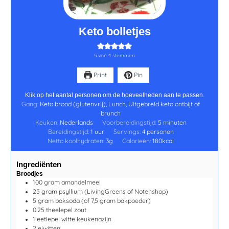
Keto bolletjes
5
van
4
stemmen
Print
Pin
Klik op het aantal personen om de hoeveelheden aan te passen.
Gang:
Keto brood (glutenvrij), Lunch, Uitgebreid keto ontbijt of
brunch
Keuken:
Nederlands
Voorbereidingstijd:
5
minuten
Bereidingstijd:
1
uur
Servings:
4
personen
Netto koolhydraten:
3
g
Calorieën:
180
kcal
Ingrediënten
Broodjes
100
gram
amandelmeel
25
gram
psyllium
(LivingGreens of Notenshop)
5
gram
baksoda
(of 7,5 gram bakpoeder)
0.25
theelepel
zout
1
eetlepel
witte keukenazijn
2
eiwitten