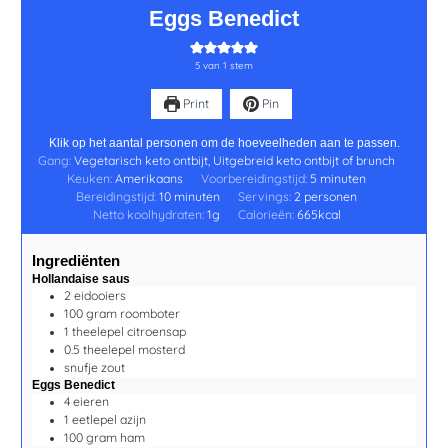
Eggs Benedict
5
van 1 stem
Print
Pin
Klik op het aantal personen om de hoeveelheden aan te passen.
Gang:
Vegetarisch keto ontbijt, Uitgebreid keto ontbijt of brunch
Keuken:
Amerikaans
Voorbereidingstijd:
5
minuten
Bereidingstijd:
10
minuten
Servings:
2
personen
Netto koolhydraten:
1
g
Calorieën:
665
kcal
Ingrediënten
Hollandaise saus
2
eidooiers
100
gram
roomboter
1
theelepel
citroensap
0.5
theelepel
mosterd
snufje
zout
Eggs Benedict
4
eieren
1
eetlepel
azijn
100
gram
ham