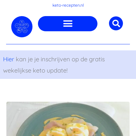
Ga
keto-recepten.nl
naar
de
inhoud
Hier
kan je je inschrijven op de gratis
wekelijkse keto update!