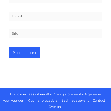
E-
mail
Site
Disclaimer: lees dit eerst!
–
Privacy statement
–
Algemene
voorwaarden
–
Klachtenprocedure
–
Bedrijfsgegevens
–
Contact
–
Over ons