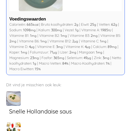
Voedingswaarden
Calorieën:
665
|
Bruto koolhydraten:
2
|
Eiwit:
25
|
Vetten:
62
|
kcal
g
g
g
Sodium:
1098
|
Kalium:
300
|
Vezel:
1
|
Vitamine A:
1985
|
mg
mg
g
IU
Vitamine B1:
1
|
Vitamine B2:
1
|
Vitamine B3:
2
|
Vitamine B5:
mg
mg
mg
2
|
Vitamine B6:
1
|
Vitamine B12:
2
|
Vitamine C:
1
|
mg
mg
µg
mg
Vitamine D:
4
|
Vitamine E:
3
|
Vitamine K:
4
|
Calcium:
89
|
µg
mg
µg
mg
Koper:
1
|
Foliumzuur:
71
|
IJzer:
2
|
Mangaan:
1
|
mg
µg
mg
mg
Magnesium:
23
|
Fosfor:
365
|
Selenium:
49
|
Zink:
3
|
Netto
mg
mg
µg
mg
koolhydraten:
1
|
Macro Vetten:
84
|
Macro Koolhydraten:
1
|
g
%
%
Macro Eiwitten:
15
%
Dit vind je misschien ook leuk:
Snelle Hollandaise saus