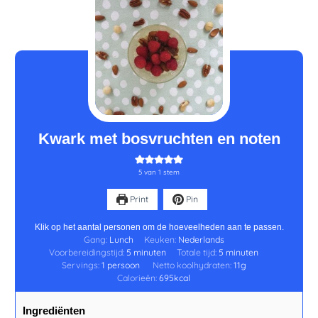
minuten
minuten
Kwark met bosvruchten en noten
5
van 1 stem
Print
Pin
Klik op het aantal personen om de hoeveelheden aan te passen.
Gang:
Lunch
Keuken:
Nederlands
Voorbereidingstijd:
5
minuten
Totale tijd:
5
minuten
Servings:
1
persoon
Netto koolhydraten:
11
g
Calorieën:
695
kcal
Ingrediënten