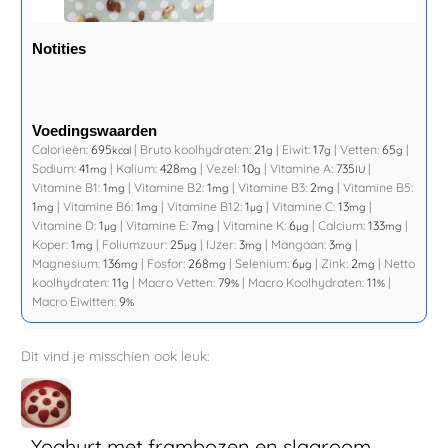
Notities
Voedingswaarden
Calorieën:
695
|
Bruto koolhydraten:
21
|
Eiwit:
17
|
Vetten:
65
|
kcal
g
g
g
Sodium:
41
|
Kalium:
428
|
Vezel:
10
|
Vitamine A:
735
|
mg
mg
g
IU
Vitamine B1:
1
|
Vitamine B2:
1
|
Vitamine B3:
2
|
Vitamine B5:
mg
mg
mg
1
|
Vitamine B6:
1
|
Vitamine B12:
1
|
Vitamine C:
13
|
mg
mg
µg
mg
Vitamine D:
1
|
Vitamine E:
7
|
Vitamine K:
6
|
Calcium:
133
|
µg
mg
µg
mg
Koper:
1
|
Foliumzuur:
25
|
IJzer:
3
|
Mangaan:
3
|
mg
µg
mg
mg
Magnesium:
136
|
Fosfor:
268
|
Selenium:
6
|
Zink:
2
|
Netto
mg
mg
µg
mg
koolhydraten:
11
|
Macro Vetten:
79
|
Macro Koolhydraten:
11
|
g
%
%
Macro Eiwitten:
9
%
Dit vind je misschien ook leuk:
Yoghurt met frambozen en slagroom