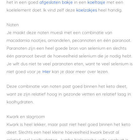
het in een goed
afgesloten bakje
in een
koeltasje
met een
koelelement doet. Ik vind zelf deze
koelzakjes
heel handig.
Noten
Je maakt deze noten muesli met een combinatie van
macadamia nootjes, amandelen, pecannoten en één paranoot.
Paranoten zijn een heel goede bron van selenium en slechts
één paranoot bevat de hoeveelheid selenium die je nodig hebt.
Je wilt dus niet te veel paranoten eten, want te veel selenium is
niet goed voor je.
Hier
kan je daar meer over lezen.
Deze combinatie van noten past goed binnen het keto dieet,
want ze zijn relatief hoog in gezonde vetten en relatief laag in
koolhydraten.
Kwark en slagroom
Kwark is heel lekker, maar past niet heel goed binnen het keto
dieet. Slechts een heel kleine hoeveelheid kwark bevat al
relatief veel koolhydraten. Jumbo biologische volle yoghurt is