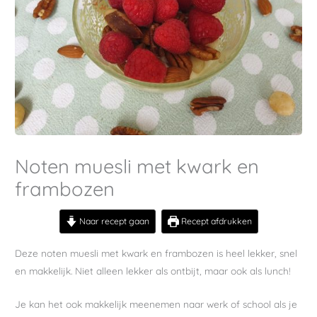
Noten muesli met kwark en
frambozen
Naar recept gaan
Recept afdrukken
Deze noten muesli met kwark en frambozen is heel lekker, snel
en makkelijk. Niet alleen lekker als ontbijt, maar ook als lunch!
Je kan het ook makkelijk meenemen naar werk of school als je