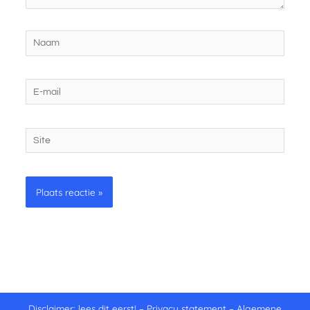
Naam
E-
mail
Site
Disclaimer: lees dit eerst!
–
Privacy statement
–
Algemene