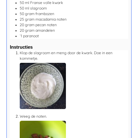
50
ml
Franse volle kwark
50
ml
slagroom
50
gram
frambozen
25
gram
macadamia noten
20
gram
pecan noten
20
gram
amandelen
`1
paranoot
Instructies
Klop de slagroom en meng door de kwark. Doe in een
kommetje.
Weeg de noten.