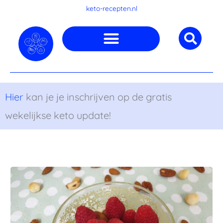
Ga
keto-recepten.nl
naar
de
inhoud
Hier
kan je je inschrijven op de gratis
wekelijkse keto update!