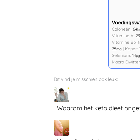
Voedingsw
Calorieën:
64
k
Vitamine A:
23
Vitamine B6:
1
25
|
Koper:
mg
Selenium:
14
µg
Macro Eiwitte
Dit vind je misschien ook leuk:
Waarom het keto dieet ongezo