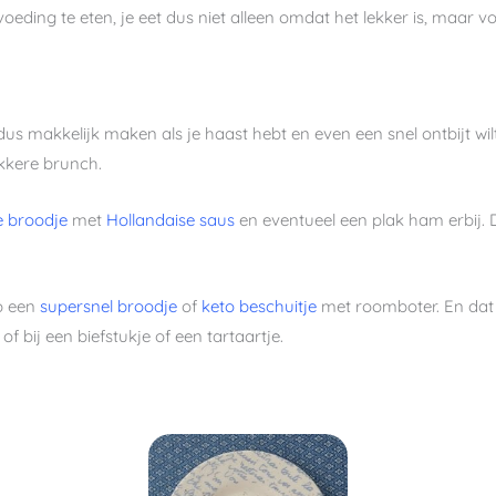
eding te eten, je eet dus niet alleen omdat het lekker is, maar vo
 dus makkelijk maken als je haast hebt en even een snel ontbijt wi
lekkere brunch.
e broodje
met
Hollandaise saus
en eventueel een plak ham erbij. 
op een
supersnel broodje
of
keto beschuitje
met roomboter. En dat i
f bij een biefstukje of een tartaartje.