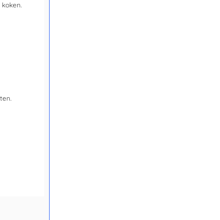
s koken.
ten
.