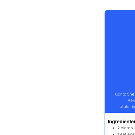
Gang:
Snel
Keu
Totale ti
Ingrediënte
2
eieren
1
eetlepe