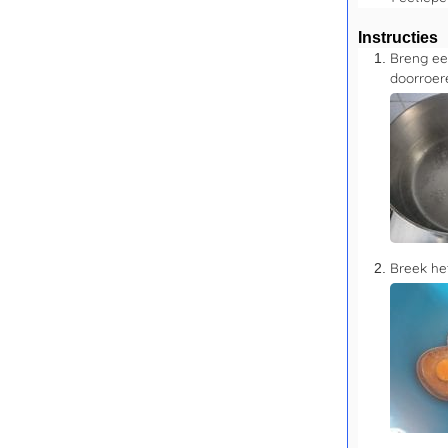
Instructies
Breng ee
doorroere
Breek het