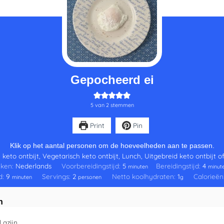
minuten
minuten
minu
Gepocheerd ei
5
van
2
stemmen
Print
Pin
Klik op het aantal personen om de hoeveelheden aan te passen.
 keto ontbijt, Vegetarisch keto ontbijt, Lunch, Uitgebreid keto ontbijt 
ken:
Nederlands
Voorbereidingstijd:
5
Bereidingstijd:
4
minuten
minut
jd:
9
Servings:
2
Netto koolhydraten:
1
Calorieën
minuten
personen
g
n
l
azijn