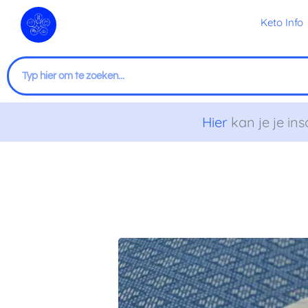
Ga
Keto Info
naar
de
inhoud
Zoeken
Hier
kan je je ins