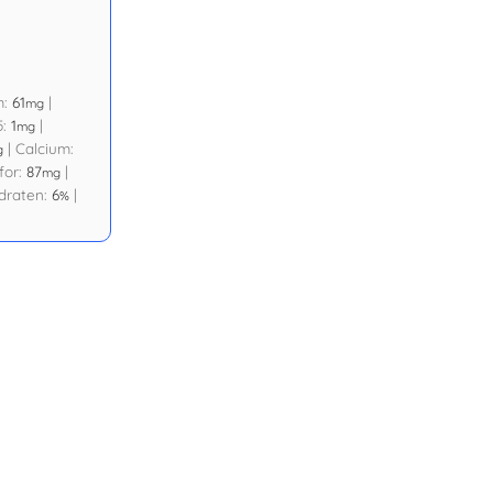
m:
61
|
mg
5:
1
|
mg
|
Calcium:
g
for:
87
|
mg
draten:
6
|
%