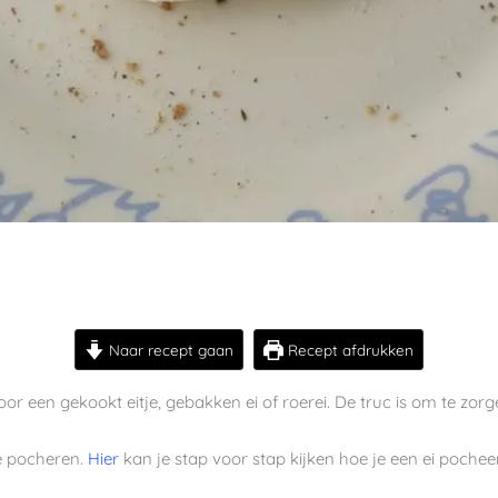
Naar recept gaan
Recept afdrukken
oor een gekookt eitje, gebakken ei of roerei. De truc is om te zorg
te pocheren.
Hier
kan je stap voor stap kijken hoe je een ei pocheer