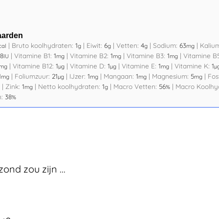
aarden
|
Bruto koolhydraten:
1
|
Eiwit:
6
|
Vetten:
4
|
Sodium:
63
|
Kaliu
cal
g
g
g
mg
8
|
Vitamine B1:
1
|
Vitamine B2:
1
|
Vitamine B3:
1
|
Vitamine B
IU
mg
mg
mg
|
Vitamine B12:
1
|
Vitamine D:
1
|
Vitamine E:
1
|
Vitamine K:
1
mg
µg
µg
mg
µ
1
|
Foliumzuur:
21
|
IJzer:
1
|
Mangaan:
1
|
Magnesium:
5
|
Fos
mg
µg
mg
mg
mg
|
Zink:
1
|
Netto koolhydraten:
1
|
Macro Vetten:
56
|
Macro Koolhy
mg
g
%
n:
38
%
nd zou zijn ...