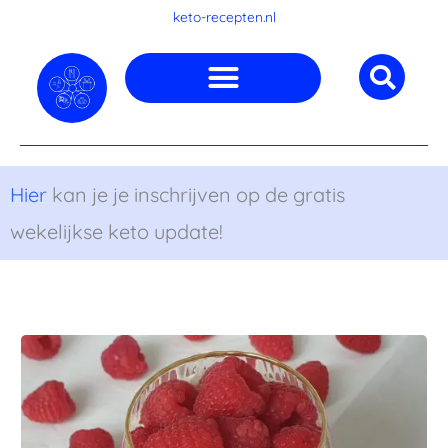
Ga
keto-recepten.nl
naar
de
inhoud
Hier
kan je je inschrijven op de gratis
wekelijkse keto update!