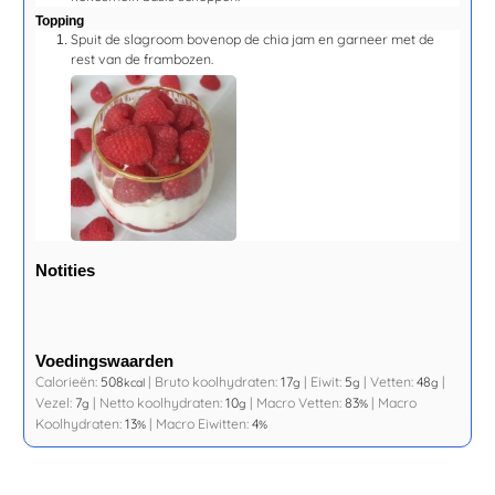
Topping
Spuit de slagroom bovenop de chia jam en garneer met de
rest van de frambozen.
Notities
Voedingswaarden
Calorieën:
508
|
Bruto koolhydraten:
17
|
Eiwit:
5
|
Vetten:
48
|
kcal
g
g
g
Vezel:
7
|
Netto koolhydraten:
10
|
Macro Vetten:
83
|
Macro
g
g
%
Koolhydraten:
13
|
Macro Eiwitten:
4
%
%