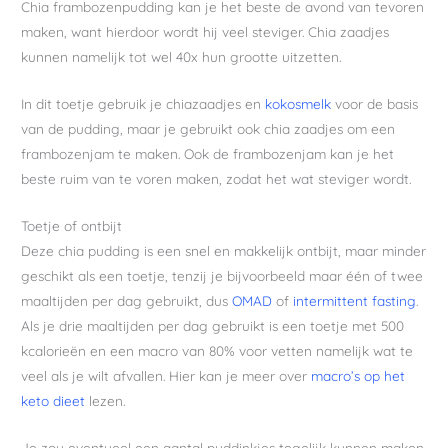
Chia frambozenpudding kan je het beste de avond van tevoren
maken, want hierdoor wordt hij veel steviger. Chia zaadjes
kunnen namelijk tot wel 40x hun grootte uitzetten.
In dit toetje gebruik je chiazaadjes en
kokosmelk
voor de basis
van de pudding, maar je gebruikt ook chia zaadjes om een
frambozenjam te maken. Ook de frambozenjam kan je het
beste ruim van te voren maken, zodat het wat steviger wordt.
Toetje of ontbijt
Deze chia pudding is een snel en makkelijk ontbijt, maar minder
geschikt als een toetje, tenzij je bijvoorbeeld maar één of twee
maaltijden per dag gebruikt, dus
OMAD
of
intermittent fasting
.
Als je drie maaltijden per dag gebruikt is een toetje met 500
kcalorieën en een macro van 80% voor vetten namelijk wat te
veel als je wilt afvallen. Hier kan je meer over
macro’s op het
keto dieet
lezen.
Je zou eventueel een aantal puddinkjes tegelijk kunnen maken