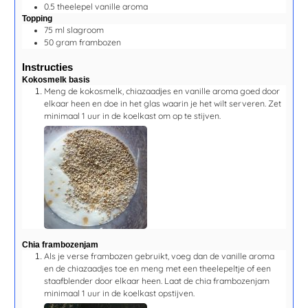
0.5
theelepel
vanille aroma
Topping
75
ml
slagroom
50
gram
frambozen
Instructies
Kokosmelk basis
Meng de kokosmelk, chiazaadjes en vanille aroma goed door
elkaar heen en doe in het glas waarin je het wilt serveren. Zet
minimaal
1 uur
in de koelkast om op te stijven.
Chia frambozenjam
Als je verse frambozen gebruikt, voeg dan de vanille aroma
en de chiazaadjes toe en meng met een theelepeltje of een
staafblender door elkaar heen. Laat de chia frambozenjam
minimaal
1 uur
in de koelkast opstijven.