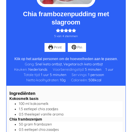
Chia frambozenpudding met
slagroom
5
van
4
stemmen
Print
Pin
Klik op het aantal personen om de hoeveelheden aan te passen.
Gang:
Snel keto ontbijt, Vegetarisch keto ontbijt
Keuken:
Nederlands
Voorbereidingstijd:
5
minuten
1
uur
Totale tijd:
1
uur
5
minuten
Servings:
1
persoon
Netto koolhydraten:
10
g
Calorieën:
508
kcal
Ingrediënten
Kokosmelk basis
100
ml
kokosmelk
1.5
eetlepel
chia zaadjes
0.5
theelepel
vanille aroma
Chia frambozenjam
50
gram
frambozen
0.5
eetlepel
chia zaadjes