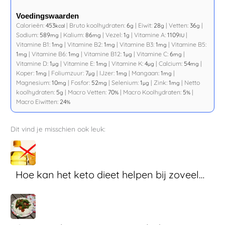
Voedingswaarden
Calorieën:
453
|
Bruto koolhydraten:
6
|
Eiwit:
28
|
Vetten:
36
|
kcal
g
g
g
Sodium:
589
|
Kalium:
86
|
Vezel:
1
|
Vitamine A:
1109
|
mg
mg
g
IU
Vitamine B1:
1
|
Vitamine B2:
1
|
Vitamine B3:
1
|
Vitamine B5:
mg
mg
mg
1
|
Vitamine B6:
1
|
Vitamine B12:
1
|
Vitamine C:
6
|
mg
mg
µg
mg
Vitamine D:
1
|
Vitamine E:
1
|
Vitamine K:
4
|
Calcium:
54
|
µg
mg
µg
mg
Koper:
1
|
Foliumzuur:
7
|
IJzer:
1
|
Mangaan:
1
|
mg
µg
mg
mg
Magnesium:
10
|
Fosfor:
52
|
Selenium:
1
|
Zink:
1
|
Netto
mg
mg
µg
mg
koolhydraten:
5
|
Macro Vetten:
70
|
Macro Koolhydraten:
5
|
g
%
%
Macro Eiwitten:
24
%
Dit vind je misschien ook leuk:
Hoe kan het keto dieet helpen bij zoveel…