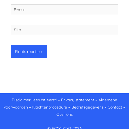
E-
mail
Site
Disclaimer: lees dit eerst!
–
Privacy statement
–
Algemene
voorwaarden
–
Klachtenprocedure
–
Bedrijfsgegevens
–
Contact
–
Over ons
© ECONSTAT 2026