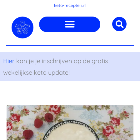
Ga
keto-recepten.nl
naar
de
inhoud
Hier
kan je je inschrijven op de gratis
wekelijkse keto update!