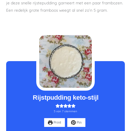
je deze snelle rijstepudding garneert met een paar frambozen.
Een redelijk grote framboos weegt al snel zo’n 5 gram.
minuten
minuten
Rijstpudding keto-stijl
5
van
7
stemmen
Print
Pin