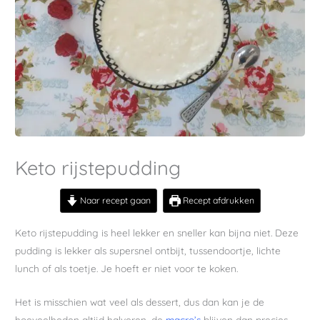
Keto rijstepudding
Naar recept gaan
Recept afdrukken
Keto rijstepudding is heel lekker en sneller kan bijna niet. Deze
pudding is lekker als supersnel ontbijt, tussendoortje, lichte
lunch of als toetje. Je hoeft er niet voor te koken.
Het is misschien wat veel als dessert, dus dan kan je de
hoeveelheden altijd halveren, de
macro’s
blijven dan precies