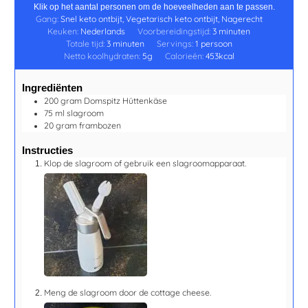
Klik op het aantal personen om de hoeveelheden aan te passen.
Gang:
Snel keto ontbijt, Vegetarisch keto ontbijt, Nagerecht
Keuken:
Nederlands
Voorbereidingstijd:
3
minuten
Totale tijd:
3
minuten
Servings:
1
persoon
Netto koolhydraten:
5
g
Calorieën:
453
kcal
Ingrediënten
200
gram
Domspitz Hüttenkäse
75
ml
slagroom
20
gram
frambozen
Instructies
Klop de slagroom of gebruik een slagroomapparaat.
Meng de slagroom door de cottage cheese.