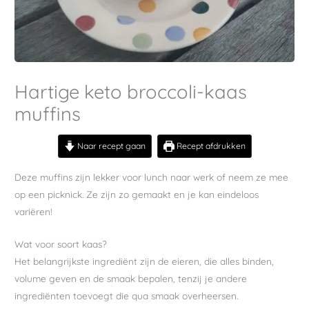
Hartige keto broccoli-kaas
muffins
Naar recept gaan
Recept afdrukken
Deze muffins zijn lekker voor lunch naar werk of neem ze mee
op een picknick. Ze zijn zo gemaakt en je kan eindeloos
variëren!
Wat voor soort kaas?
Het belangrijkste ingrediënt zijn de eieren, die alles binden,
volume geven en de smaak bepalen, tenzij je andere
ingrediënten toevoegt die qua smaak overheersen.