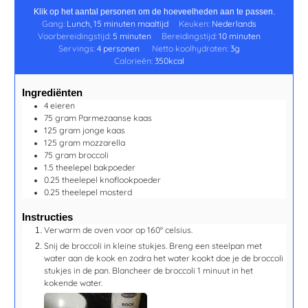
Klik op het aantal personen om de hoeveelheden aan te passen.
Gang:
Lunch, 15 minuten maaltijd
Keuken:
Nederlands
Voorbereidingstijd:
5
minuten
Bereidingstijd:
10
minuten
Servings:
4
personen
Netto koolhydraten:
3
g
Calorieën:
350
kcal
Ingrediënten
4
eieren
75
gram
Parmezaanse kaas
125
gram
jonge kaas
125
gram
mozzarella
75
gram
broccoli
1.5
theelepel
bakpoeder
0.25
theelepel
knoflookpoeder
0.25
theelepel
mosterd
Instructies
Verwarm de oven voor op 160° celsius.
Snij de broccoli in kleine stukjes. Breng een steelpan met
water aan de kook en zodra het water kookt doe je de broccoli
stukjes in de pan. Blancheer de broccoli 1 minuut in het
kokende water.