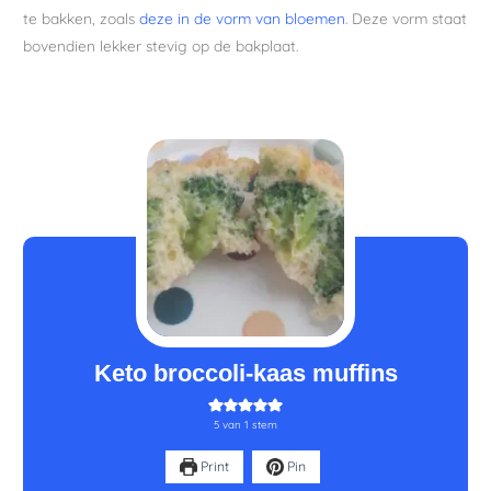
te bakken, zoals
deze in de vorm van bloemen
. Deze vorm staat
bovendien lekker stevig op de bakplaat.
minuten
minuten
Keto broccoli-kaas muffins
5
van 1 stem
Print
Pin