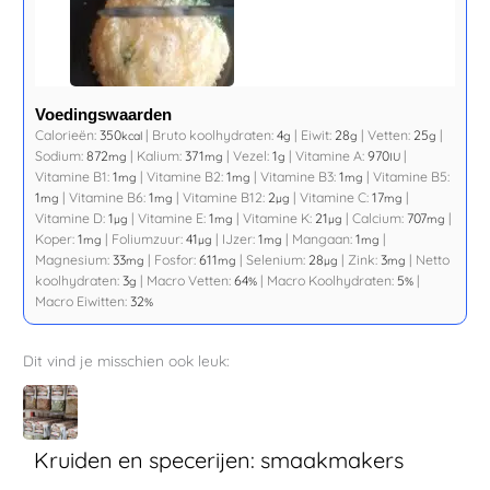
Voedingswaarden
Calorieën:
350
|
Bruto koolhydraten:
4
|
Eiwit:
28
|
Vetten:
25
|
kcal
g
g
g
Sodium:
872
|
Kalium:
371
|
Vezel:
1
|
Vitamine A:
970
|
mg
mg
g
IU
Vitamine B1:
1
|
Vitamine B2:
1
|
Vitamine B3:
1
|
Vitamine B5:
mg
mg
mg
1
|
Vitamine B6:
1
|
Vitamine B12:
2
|
Vitamine C:
17
|
mg
mg
µg
mg
Vitamine D:
1
|
Vitamine E:
1
|
Vitamine K:
21
|
Calcium:
707
|
µg
mg
µg
mg
Koper:
1
|
Foliumzuur:
41
|
IJzer:
1
|
Mangaan:
1
|
mg
µg
mg
mg
Magnesium:
33
|
Fosfor:
611
|
Selenium:
28
|
Zink:
3
|
Netto
mg
mg
µg
mg
koolhydraten:
3
|
Macro Vetten:
64
|
Macro Koolhydraten:
5
|
g
%
%
Macro Eiwitten:
32
%
Dit vind je misschien ook leuk:
Kruiden en specerijen: smaakmakers