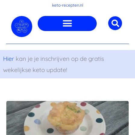
Ga
keto-recepten.nl
naar
de
inhoud
Hier
kan je je inschrijven op de gratis
wekelijkse keto update!