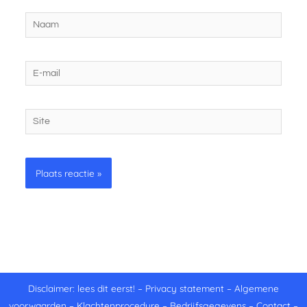
Naam
E-
mail
Site
Disclaimer: lees dit eerst!
–
Privacy statement
–
Algemene
voorwaarden
–
Klachtenprocedure
–
Bedrijfsgegevens
–
Contact
–