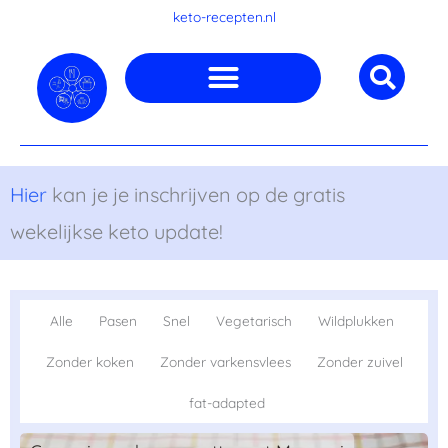
Ga
keto-recepten.nl
naar
de
inhoud
Hier
kan je je inschrijven op de gratis
wekelijkse keto update!
Alle
Pasen
Snel
Vegetarisch
Wildplukken
Zonder koken
Zonder varkensvlees
Zonder zuivel
fat-adapted