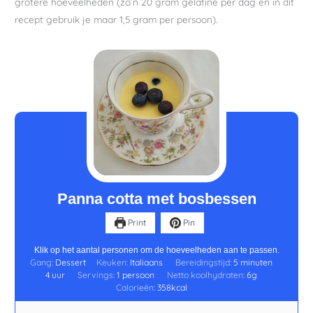
grotere hoeveelheden (zo’n 20 gram gelatine per dag en in dit
recept gebruik je maar 1,5 gram per persoon).
uur
minuten
Panna cotta met bosbessen
Print
Pin
Klik op het aantal personen om de hoeveelheden aan te passen.
Gang:
Dessert
Keuken:
Italiaans
Bereidingstijd:
5
minuten
4
uur
Servings:
1
persoon
Netto koolhydraten:
6
g
Calorieën:
358
kcal