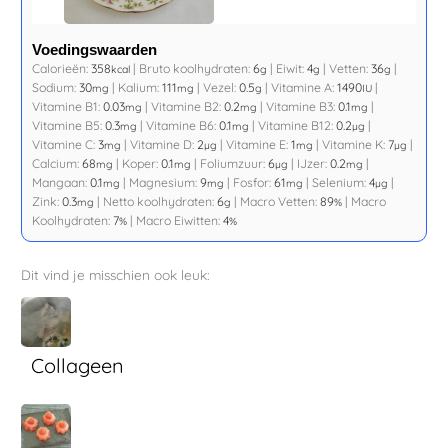
Voedingswaarden
Calorieën:
358
|
Bruto koolhydraten:
6
|
Eiwit:
4
|
Vetten:
36
|
kcal
g
g
g
Sodium:
30
|
Kalium:
111
|
Vezel:
0.5
|
Vitamine A:
1490
|
mg
mg
g
IU
Vitamine B1:
0.03
|
Vitamine B2:
0.2
|
Vitamine B3:
0.1
|
mg
mg
mg
Vitamine B5:
0.3
|
Vitamine B6:
0.1
|
Vitamine B12:
0.2
|
mg
mg
µg
Vitamine C:
3
|
Vitamine D:
2
|
Vitamine E:
1
|
Vitamine K:
7
|
mg
µg
mg
µg
Calcium:
68
|
Koper:
0.1
|
Foliumzuur:
6
|
IJzer:
0.2
|
mg
mg
µg
mg
Mangaan:
0.1
|
Magnesium:
9
|
Fosfor:
61
|
Selenium:
4
|
mg
mg
mg
µg
Zink:
0.3
|
Netto koolhydraten:
6
|
Macro Vetten:
89
|
Macro
mg
g
%
Koolhydraten:
7
|
Macro Eiwitten:
4
%
%
Dit vind je misschien ook leuk:
Collageen