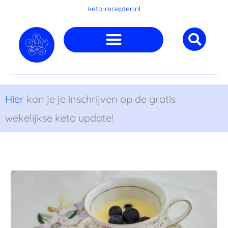
Ga
keto-recepten.nl
naar
de
inhoud
Hier
kan je je inschrijven op de gratis
wekelijkse keto update!