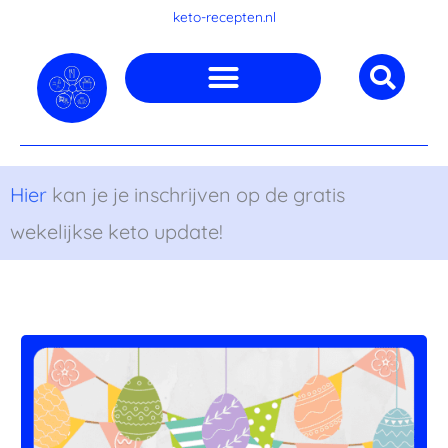
Ga
keto-recepten.nl
naar
de
inhoud
Hier
kan je je inschrijven op de gratis
wekelijkse keto update!