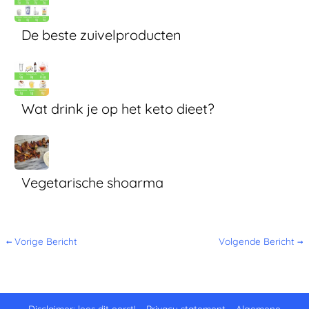
De beste zuivelproducten
Wat drink je op het keto dieet?
Vegetarische shoarma
←
Vorige Bericht
Volgende Bericht
→
Disclaimer: lees dit eerst!
–
Privacy statement
–
Algemene