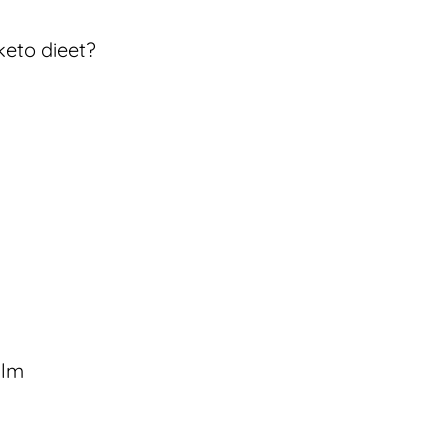
keto dieet?
alm