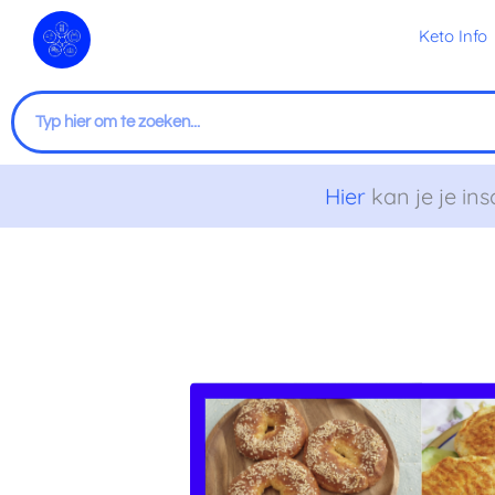
Ga
Keto Info
naar
de
inhoud
Zoeken
Hier
kan je je ins