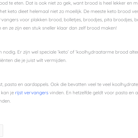
od te eten. Dat is ook niet zo gek, want brood is heel lekker en
et keto dieet helemaal niet zo moeilijk. De meeste keto brood ver
rvangers voor plakken brood, bolletjes, broodjes, pita broodjes, 
en ze zijn een stuk sneller klaar dan zelf brood maken!
nodig. Er zijn wel speciale ‘keto’ of ‘koolhydraatarme brood alte
nten die je juist wilt vermijden.
st, pasta en aardappels. Ook die bevatten veel te veel koolhydrat
r kan je
rijst vervangers
vinden. En hetzelfde geldt voor pasta en a
nden.