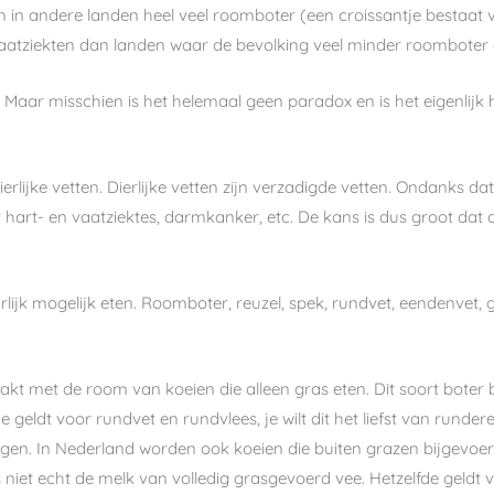
in andere landen heel veel roomboter (een croissantje bestaat v
atziekten dan landen waar de bevolking veel minder roomboter 
Maar misschien is het helemaal geen paradox en is het eigenlijk h
lijke vetten. Dierlijke vetten zijn verzadigde vetten. Ondanks da
r hart- en vaatziektes, darmkanker, etc. De kans is dus groot dat d
urlijk mogelijk eten. Roomboter, reuzel, spek, rundvet, eendenve
t met de room van koeien die alleen gras eten. Dit soort boter 
eldt voor rundvet en rundvlees, je wilt dit het liefst van rundere
 krijgen. In Nederland worden ook koeien die buiten grazen bijgevo
iet echt de melk van volledig grasgevoerd vee. Hetzelfde geldt vo