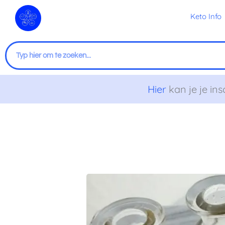
Ga
Keto Info
naar
de
inhoud
Zoeken
Hier
kan je je ins