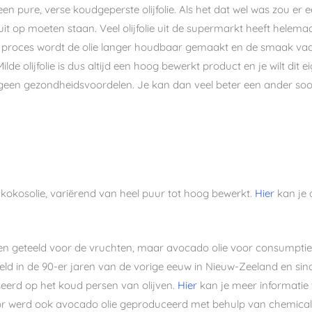
geen pure, verse koudgeperste olijfolie. Als het dat wel was zou er
it op moeten staan. Veel olijfolie uit de supermarkt heeft helem
 dit proces wordt de olie langer houdbaar gemaakt en de smaak v
de olijfolie is dus altijd een hoog bewerkt product en je wilt dit eig
t geen gezondheidsvoordelen. Je kan dan veel beter een ander soor
s kokosolie, variërend van heel puur tot hoog bewerkt.
Hier
kan je 
n geteeld voor de vruchten, maar avocado olie voor consumptie 
ld in de 90-er jaren van de vorige eeuw in Nieuw-Zeeland en sinds
seerd op het koud persen van olijven.
Hier
kan je meer informatie 
 werd ook avocado olie geproduceerd met behulp van chemicalië