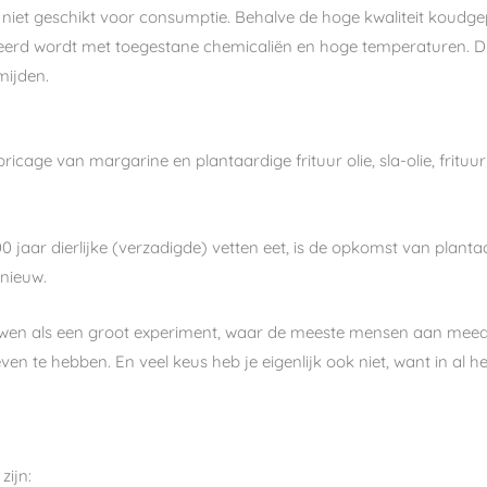
iet geschikt voor consumptie. Behalve de hoge kwaliteit koudgepe
erd wordt met toegestane chemicaliën en hoge temperaturen. Di
rmijden.
ricage van margarine en plantaardige frituur olie, sla-olie, frituu
0 jaar dierlijke (verzadigde) vetten eet, is de opkomst van plant
 nieuw.
wen als een groot experiment, waar de meeste mensen aan meedo
n te hebben. En veel keus heb je eigenlijk ook niet, want in al he
ijn: