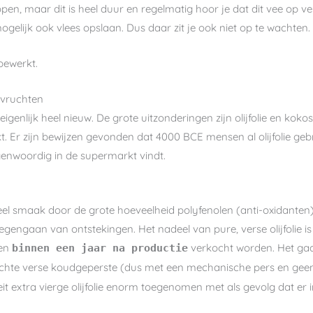
en, maar dit is heel duur en regelmatig hoor je dat dit vee op v
ogelijk ook vlees opslaan. Dus daar zit je ook niet op te wachten.
gbewerkt.
 vruchten
eigenlijk heel nieuw. De grote uitzonderingen zijn olijfolie en koko
kt. Er zijn bewijzen gevonden dat 4000 BCE mensen al olijfolie geb
egenwoordig in de supermarkt vindt.
 veel smaak door de grote hoeveelheid polyfenolen (anti-oxidanten
engaan van ontstekingen. Het nadeel van pure, verse olijfolie is
een
verkocht worden. Het ga
binnen een jaar na productie
echte verse koudgeperste (dus met een mechanische pers en geen ch
it extra vierge olijfolie enorm toegenomen met als gevolg dat e