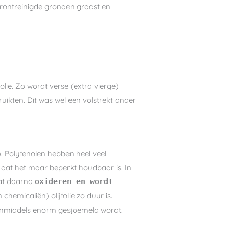
erontreinigde gronden graast en
solie. Zo wordt verse (extra vierge)
ruikten. Dit was wel een volstrekt ander
). Polyfenolen hebben heel veel
 dat het maar beperkt houdbaar is. In
at daarna
oxideren en wordt
emicaliën) olijfolie zo duur is.
r inmiddels enorm gesjoemeld wordt.