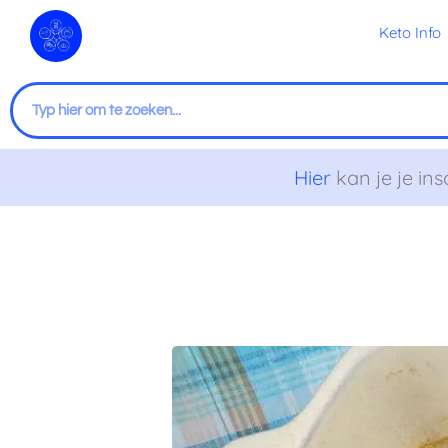
Ga
Keto Info
naar
de
inhoud
Zoeken
Hier
kan je je ins