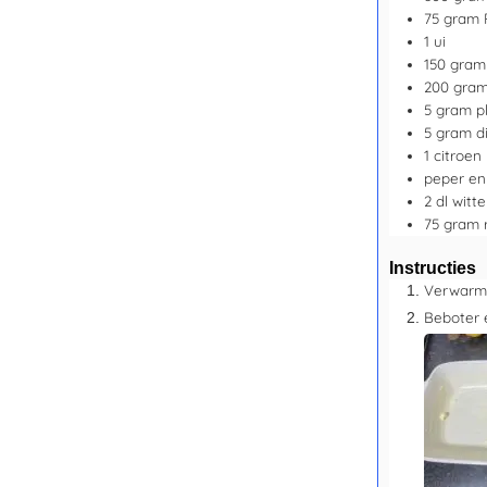
75
gram
1
ui
150
gra
200
gra
5
gram
p
5
gram
di
1
citroen
peper en
2
dl
witte
75
gram
Instructies
Verwarm 
Beboter 