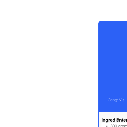
Gang:
Vis
Ingrediënte
800
gra