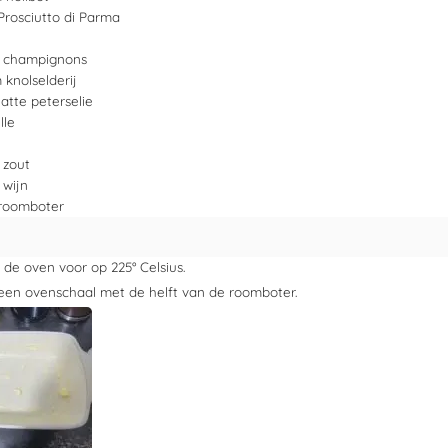
Prosciutto di Parma
m
champignons
m
knolselderij
latte peterselie
lle
 zout
 wijn
roomboter
de oven voor op 225° Celsius.
een ovenschaal met de helft van de roomboter.