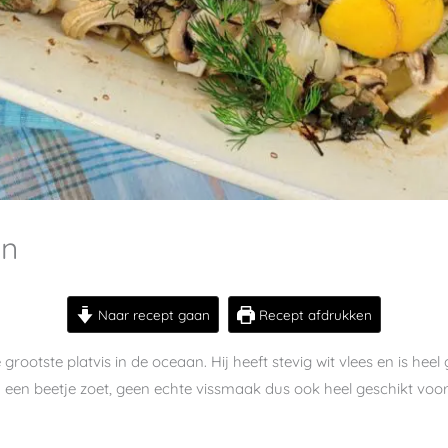
en
Naar recept gaan
Recept afdrukken
de grootste platvis in de oceaan. Hij heeft stevig wit vlees en is he
en een beetje zoet, geen echte vissmaak dus ook heel geschikt voo