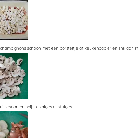
champignons schoon met een borsteltje of keukenpapier en snij dan in 
i schoon en snij in plakjes of stukjes.