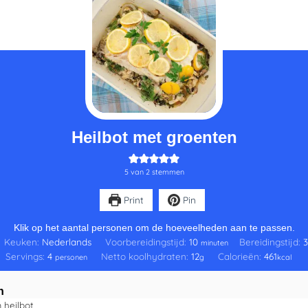
minuten
Heilbot met groenten
5
van
2
stemmen
Print
Pin
Klik op het aantal personen om de hoeveelheden aan te passen.
Keuken:
Nederlands
Voorbereidingstijd:
10
Bereidingstijd:
minuten
Servings:
4
Netto koolhydraten:
12
Calorieën:
461
personen
g
kcal
n
m
heilbot