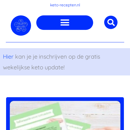
Ga
keto-recepten.nl
naar
de
inhoud
Hier
kan je je inschrijven op de gratis
wekelijkse keto update!