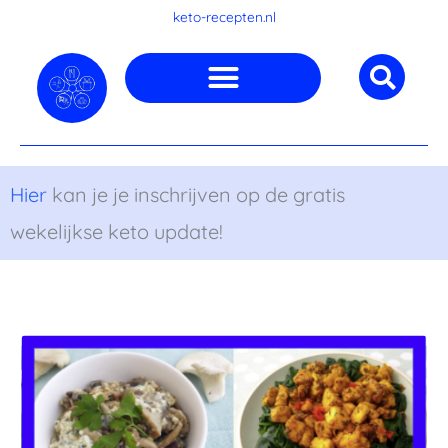
Ga
keto-recepten.nl
naar
de
inhoud
Hier
kan je je inschrijven op de gratis
wekelijkse keto update!