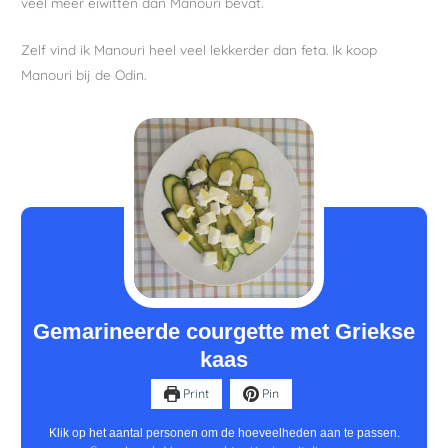
veel meer eiwitten dan Manouri bevat.
Zelf vind ik Manouri heel veel lekkerder dan feta. Ik koop
Manouri bij de Odin.
minuten
uur
Gemarineerde courgette met Griekse
kaas
Print
Pin
Klik op het aantal personen om de hoeveelheden aan te passen.