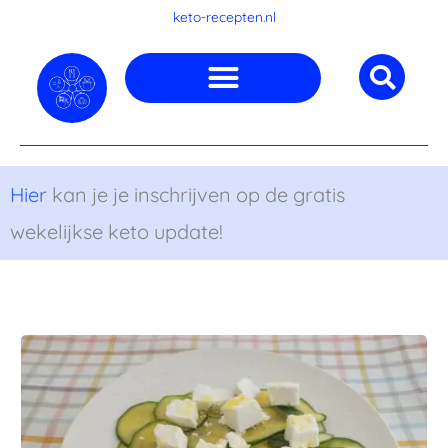
Ga
keto-recepten.nl
naar
de
inhoud
Hier
kan je je inschrijven op de gratis
wekelijkse keto update!