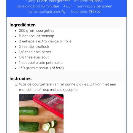
Gang:
Lunch, Voorgerecht
Keuken:
Italiaans
Bereidingstijd:
10
minuten
4
uur
Servings:
2
personen
Netto koolhydraten:
4
g
Calorieën:
489
kcal
Ingrediënten
200
gram
courgettes
½
eetlepel
citroensap
2
eetlepels
extra vierge olijfolie
½
teentje
knoflook
1/8
theelepel
peper
1/8
theelepel
zout
1
eetlepel
platte peterselie
150
gram
Manouri
(of feta)
Instructies
Was de courgette en snij in dunne plakjes. Dit kan met een
mandoline of rasp met plakjesoptie.