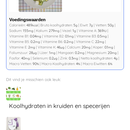
Voedingswaarden
Calorieën:
489
|
Bruto koolhydraten:
5
|
Eiwit:
7
|
Vetten:
50
|
kcal
g
g
g
Sodium:
155
|
Kalium:
279
|
Vezel:
1
|
Vitamine A:
369
|
mg
mg
g
IU
Vitamine B1:
0.04
|
Vitamine B2:
0.1
|
Vitamine B3:
0.5
|
mg
mg
mg
Vitamine B5:
0.2
|
Vitamine B6:
0.2
|
Vitamine C:
22
|
mg
mg
mg
Vitamine E:
2
|
Vitamine K:
46
|
Calcium:
20
|
Koper:
0.1
|
mg
µg
mg
mg
Foliumzuur:
28
|
IJzer:
1
|
Mangaan:
0.2
|
Magnesium:
20
|
µg
mg
mg
mg
Fosfor:
40
|
Selenium:
0.2
|
Zink:
0.3
|
Netto koolhydraten:
4
|
mg
µg
mg
g
Macro Vetten:
90
|
Macro Koolhydraten:
4
|
Macro Eiwitten:
6
%
%
%
Dit vind je misschien ook leuk:
Koolhydraten in kruiden en specerijen