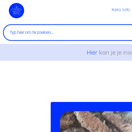
Ga
Keto Info
naar
de
inhoud
Zoeken
Hier
kan je je ins