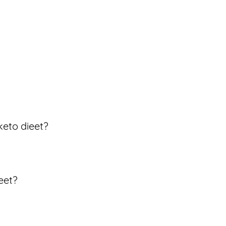
keto dieet?
eet?