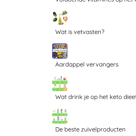
Wat is vetvasten?
Aardappel vervangers
Wat drink je op het keto diee
De beste zuivelproducten