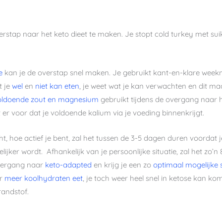
verstap naar het keto dieet te maken. Je stopt cold turkey met su
e
kan je de overstap snel maken. Je gebruikt kant-en-klare weekme
t je
wel
en
niet kan eten
, je weet wat je kan verwachten en dit ma
oldoende zout en magnesium
gebruikt tijdens de overgang naar h
r voor dat je voldoende kalium via je voeding binnenkrijgt.
cht, hoe actief je bent, zal het tussen de 3-5 dagen duren voordat j
lijker wordt. Afhankelijk van je persoonlijke situatie, zal het zo’
overgang naar
keto-adapted
en krijg je een zo
optimaal mogelijke s
er
meer koolhydraten eet
, je toch weer heel snel in ketose kan ko
randstof.