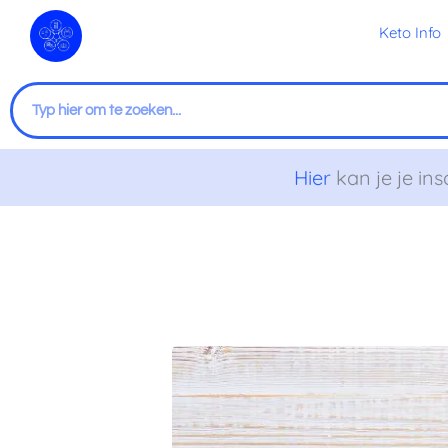
Ga
Keto Info
naar
de
inhoud
Zoeken
Hier
kan je je ins