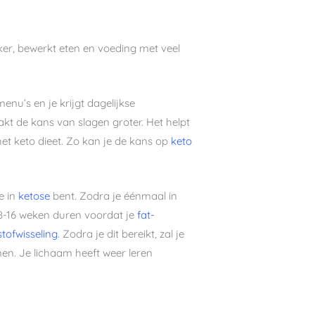
iker, bewerkt eten en voeding met veel
nu’s en je krijgt dagelijkse
akt de kans van slagen groter. Het helpt
et keto dieet. Zo kan je de kans op
keto
e in
ketose
bent. Zodra je éénmaal in
n 8-16 weken duren voordat je
fat-
tofwisseling
. Zodra je dit bereikt, zal je
men. Je lichaam heeft weer leren