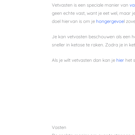
Vetvasten is een speciale manier van
va
geen echte vast, want je eet wel, maar j
doel hiervan is om je
hongergevoe
l zov
Je kan vetvasten beschouwen als een hee
sneller in ketose te raken. Zodra je in ke
Als je wilt vetvasten dan kan je
hier
het s
Vasten