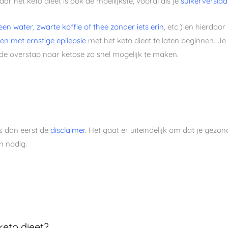
r het keto dieet is ook de moeilijkste, vooral als je
suikerverslaa
leen water, zwarte koffie of thee zonder iets erin
, etc.) en hierdoor
en met ernstige epilepsie
met het keto dieet te laten beginnen. J
de overstap naar ketose zo snel mogelijk te maken.
es dan eerst de
disclaimer
. Het gaat er uiteindelijk om dat je gezon
n nodig.
keto dieet?