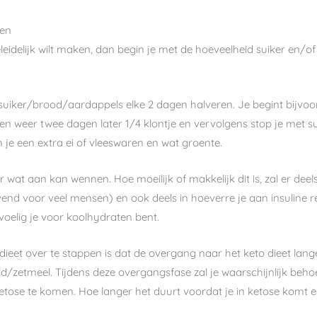
pen
eleidelijk wilt maken, dan begin je met de hoeveelheid suiker en/of
uiker/brood/aardappels elke 2 dagen halveren. Je begint bijvoorbe
en weer twee dagen later 1/4 klontje en vervolgens stop je met sui
 je een extra ei of vleeswaren en wat groente.
r wat aan kan wennen. Hoe moeilijk of makkelijk dit is, zal er de
avend voor veel mensen) en ook deels in hoeverre je aan insuline res
oelig je voor koolhydraten bent.
 dieet over te stappen is dat de overgang naar het keto dieet lan
d/zetmeel. Tijdens deze overgangsfase zal je waarschijnlijk beh
etose te komen. Hoe langer het duurt voordat je in ketose komt en