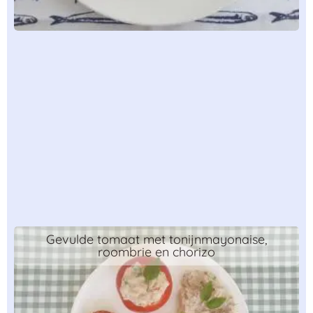
Gevulde tomaat met tonijnmayonaise,
roombrie en chorizo