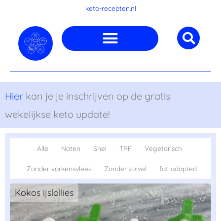
Ga
keto-recepten.nl
naar
de
inhoud
Hier
kan je je inschrijven op de gratis
wekelijkse keto update!
Alle
Noten
Snel
TRF
Vegetarisch
Zonder varkensvlees
Zonder zuivel
fat-adapted
Kokos ijslollies