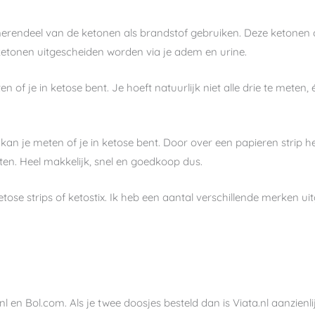
 merendeel van de ketonen als brandstof gebruiken. Deze ketonen cir
 ketonen uitgescheiden worden via je adem en urine.
 of je in ketose bent. Je hoeft natuurlijk niet alle drie te meten,
) kan je meten of je in ketose bent. Door over een papieren strip 
tten. Heel makkelijk, snel en goedkoop dus.
tose strips of ketostix. Ik heb een aantal verschillende merken uit
a.nl en Bol.com. Als je twee doosjes besteld dan is Viata.nl aanzie