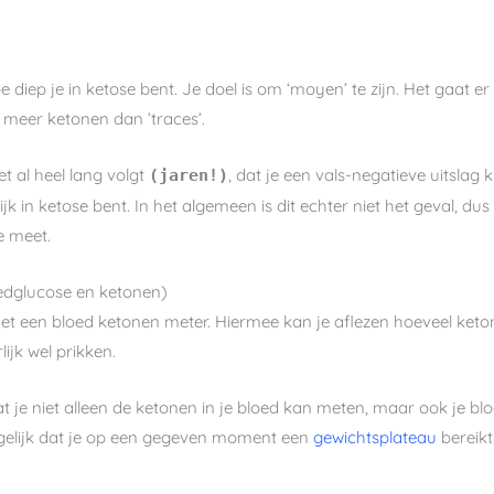
 diep je in ketose bent. Je doel is om ‘moyen’ te zijn. Het gaat e
l meer ketonen dan ’traces’.
et al heel lang volgt
, dat je een vals-negatieve uitslag 
(jaren!)
lijk in ketose bent. In het algemeen is dit echter niet het geval, du
ne meet.
oedglucose en ketonen)
t een bloed ketonen meter. Hiermee kan je aflezen hoeveel ketonen
ijk wel prikken.
t je niet alleen de ketonen in je bloed kan meten, maar ook je b
ogelijk dat je op een gegeven moment een
gewichtsplateau
bereikt
.