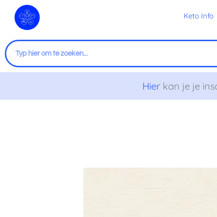
Ga
Keto Info
naar
de
inhoud
Zoeken
Hier
kan je je ins