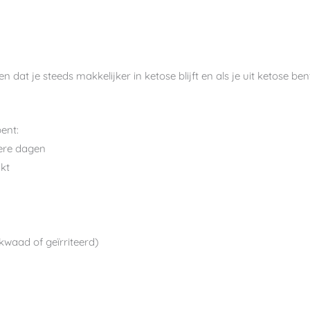
n dat je steeds makkelijker in ketose blijft en als je uit ketose be
bent:
ere dagen
akt
 kwaad of geïrriteerd)