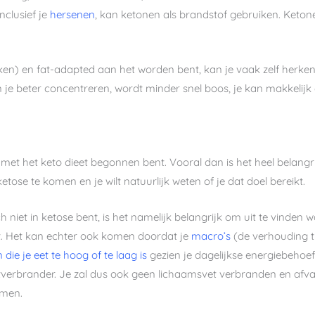
nclusief je
hersenen
, kan ketonen als brandstof gebruiken. Keton
eken) en fat-adapted aan het worden bent, kan je vaak zelf herkenn
n je beter concentreren, wordt minder snel boos, je kan makkelijk
et met het keto dieet begonnen bent. Vooral dan is het heel belangr
 ketose te komen en je wilt natuurlijk weten of je dat doel bereikt.
h niet in ketose bent, is het namelijk belangrijk om uit te vinden
et. Het kan echter ook komen doordat je
macro’s
(de verhouding t
 die je eet te hoog of te laag is
gezien je dagelijkse energiebehoef
vetverbrander. Je zal dus ook geen lichaamsvet verbranden en afva
omen.