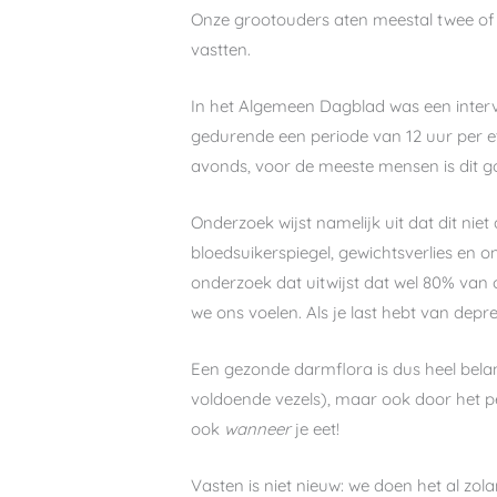
Onze grootouders aten meestal twee of 
vastten.
In het Algemeen Dagblad was een intervi
gedurende een periode van 12 uur per et
avonds, voor de meeste mensen is dit g
Onderzoek wijst namelijk uit dat dit ni
bloedsuikerspiegel, gewichtsverlies en 
onderzoek dat uitwijst dat wel 80% van
we ons voelen. Als je last hebt van dep
Een gezonde darmflora is dus heel belang
voldoende vezels), maar ook door het per
ook
wanneer
je eet!
Vasten is niet nieuw: we doen het al zol