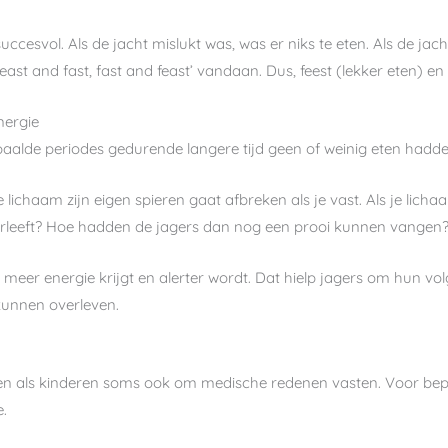
 succesvol. Als de jacht mislukt was, was er niks te eten. Als de jach
ast and fast, fast and feast’ vandaan. Dus, feest (lekker eten) en v
nergie
aalde periodes gedurende langere tijd geen of weinig eten hadden
 lichaam zijn eigen spieren gaat afbreken als je vast. Als je lic
rleeft? Hoe hadden de jagers dan nog een prooi kunnen vangen
e meer energie krijgt en alerter wordt. Dat hielp jagers om hun v
kunnen overleven.
n als kinderen soms ook om medische redenen vasten. Voor be
e.