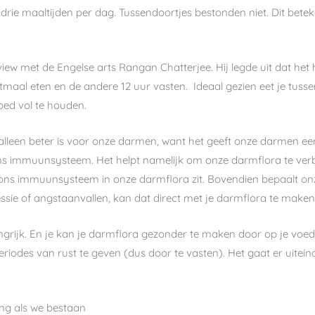
drie maaltijden per dag. Tussendoortjes bestonden niet. Dit bet
ew met de Engelse arts Rangan Chatterjee. Hij legde uit dat het
maal eten en de andere 12 uur vasten. Ideaal gezien eet je tussen
oed vol te houden.
et alleen beter is voor onze darmen, want het geeft onze darmen e
ons immuunsysteem. Het helpt namelijk om onze darmflora te verb
 ons immuunsysteem in onze darmflora zit. Bovendien bepaalt on
ressie of angstaanvallen, kan dat direct met je darmflora te make
rijk. En je kan je darmflora gezonder te maken door op je voeding
iodes van rust te geven (dus door te vasten). Het gaat er uiteind
ang als we bestaan