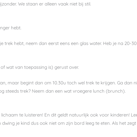
zonder. We staan er alleen vaak niet bij stil.
onger hebt.
ls je trek hebt, neem dan eerst eens een glas water. Heb je na 20-
h of wat van toepassing is) gerust over.
slaan, maar begint dan om 10.30u toch wel trek te krijgen. Ga dan 
nog steeds trek? Neem dan een wat vroegere lunch (brunch).
 lichaam te luisteren! En dit geldt natuurlijk ook voor kinderen! 
n dwing je kind dus ook niet om zijn bord leeg te eten. Als het ze