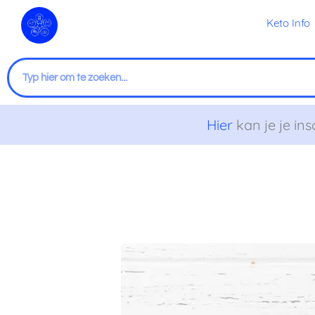
Ga
Keto Info
naar
de
inhoud
Zoeken
Hier
kan je je ins