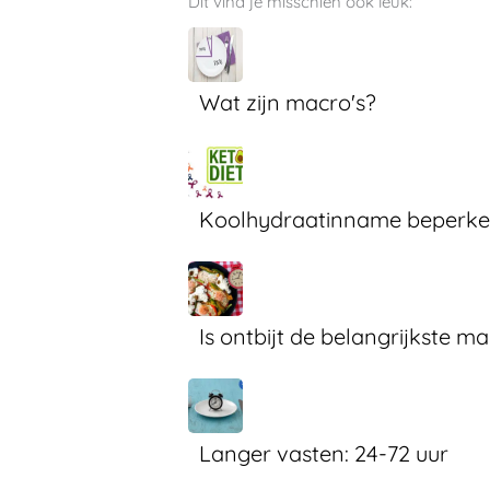
Dit vind je misschien ook leuk:
Wat zijn macro's?
Koolhydraatinname beperken
Is ontbijt de belangrijkste m
Langer vasten: 24-72 uur