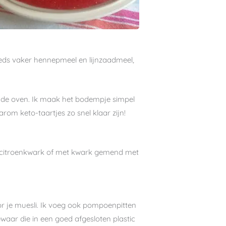
eds vaker hennepmeel en lijnzaadmeel,
in de oven. Ik maak het bodempje simpel
om keto-taartjes zo snel klaar zijn!
et citroenkwark of met kwark gemend met
r je muesli. Ik voeg ook pompoenpitten
aar die in een goed afgesloten plastic