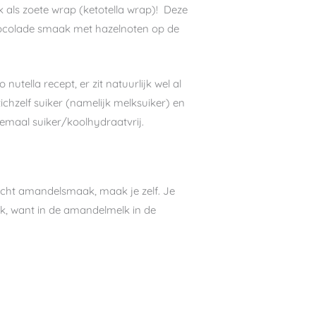
ok als zoete wrap (ketotella wrap)! Deze
hocolade smaak met hazelnoten op de
utella recept, er zit natuurlijk wel al
chzelf suiker (namelijk melksuiker) en
lemaal suiker/koolhydraatvrij.
echt amandelsmaak, maak je zelf. Je
 gek, want in de amandelmelk in de