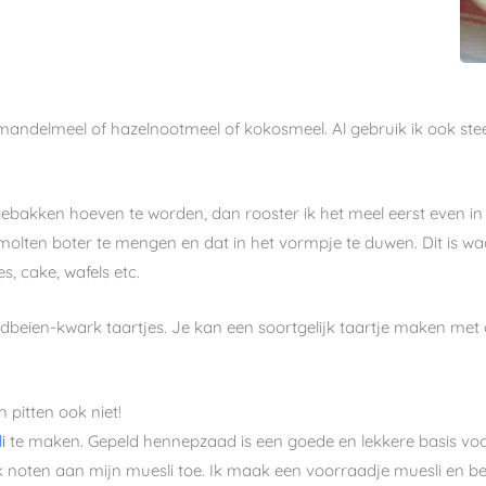
andelmeel of hazelnootmeel of kokosmeel. Al gebruik ik ook ste
n gebakken hoeven te worden, dan rooster ik het meel eerst even 
lten boter te mengen en dat in het vormpje te duwen. Dit is waar
, cake, wafels etc.
ardbeien-kwark taartjes. Je kan een soortgelijk taartje maken m
 pitten ook niet!
i
te maken. Gepeld hennepzaad is een goede en lekkere basis voo
 noten aan mijn muesli toe. Ik maak een voorraadje muesli en bew