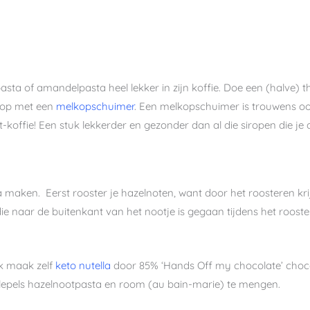
sta of amandelpasta heel lekker in zijn koffie. Doe een (halve) th
 op met een
melkopschuimer
. Een melkopschuimer is trouwens oo
ot-koffie! Een stuk lekkerder en gezonder dan al die siropen die je
a maken. Eerst rooster je hazelnoten, want door het roosteren k
die naar de buitenkant van het nootje is gegaan tijdens het roostere
Ik maak zelf
keto nute
l
la
door 85% ‘Hands Off my chocolate’ choc
lepels hazelnootpasta en room (au bain-marie) te mengen.