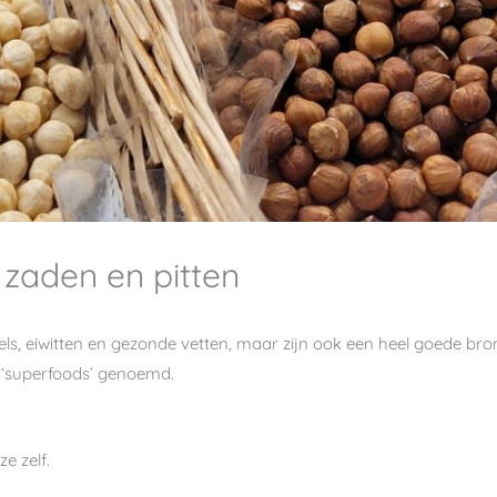
zaden en pitten
els, eiwitten en gezonde vetten, maar zijn ook een heel goede br
 ‘superfoods’ genoemd.
ze zelf.