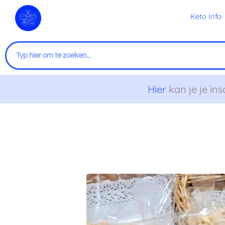
Ga
Keto Info
naar
de
inhoud
Zoeken
Hier
kan je je ins