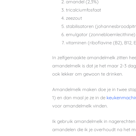
amandel (2,3%)
tricalciumfosfaat
zeezout
stabilisatoren (johannesbroodpit
emulgator (zonnebloemlecithine)
vitaminen (riboflavine (B2), B12, 
In zelfgemaakte amandelmelk zitten hee
amandelmelk is dat je het maar 2-3 dag
ook lekker om gewoon te drinken.
Amandelmelk maken doe je in twee sta
1) en dan maal je ze in de
keukenmachi
voor amandelmelk vinden.
Ik gebruik amandelmelk in nagerechten 
amandelen die ik je overhoudt na het m