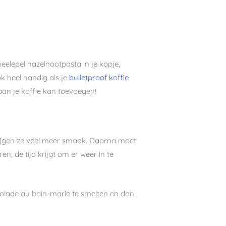
eelepel hazelnootpasta in je kopje,
k heel handig als je
bulletpro
o
f koffie
 aan je koffie kan toevoegen!
rijgen ze veel meer smaak. Daarna moet
n, de tijd krijgt om er weer in te
olade au bain-marie te smelten en dan