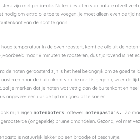
erd zijn met pinda-olie. Noten bevatten van nature al zelf veel o
et nodig om extra olie toe te voegen, je moet alleen even de tijd n
buitenkant van de noot te gaan.
te hoge temperatuur in de oven roostert, komt de olie uit de noten v
jvoorbeeld maar 8 minuten te roosteren, dus tijdrovend is het ech
a de noten geroosterd zijn is het heel belangrijk om ze goed te la
roosteren naar de buitenkant van de noot is gegaan, weer de tijd o
, zal je merken dat je noten wat vettig aan de buitenkant en heel
us ongeveer een uur de tijd om goed af te koelen!
maak mijn eigen
oftewel
Zo maa
notenboters
notenpasta’s.
 geroosterde (ongepelde) bruine amandelen. Gezond, vol met veze
npasta is natuurlijk lekker op een broodje of beschuitje.