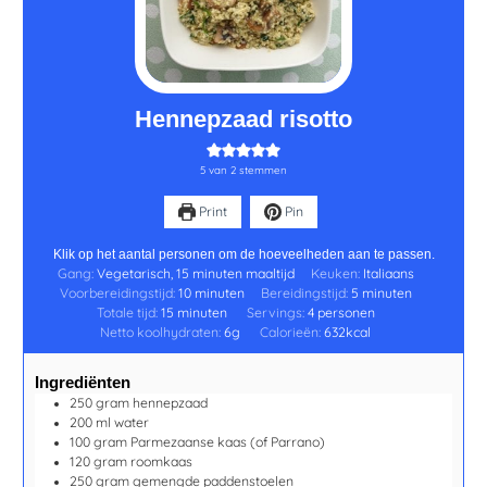
Hennepzaad risotto
5
van
2
stemmen
Print
Pin
Klik op het aantal personen om de hoeveelheden aan te passen.
Gang:
Vegetarisch, 15 minuten maaltijd
Keuken:
Italiaans
Voorbereidingstijd:
10
minuten
Bereidingstijd:
5
minuten
Totale tijd:
15
minuten
Servings:
4
personen
Netto koolhydraten:
6
g
Calorieën:
632
kcal
Ingrediënten
250
gram
hennepzaad
200
ml
water
100
gram
Parmezaanse kaas
(of Parrano)
120
gram
roomkaas
250
gram
gemengde paddenstoelen