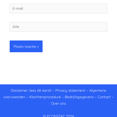
E-
mail
Site
Disclaimer: lees dit eerst!
–
Privacy statement
–
Algemene
voorwaarden
–
Klachtenprocedure
–
Bedrijfsgegevens
–
Contact
–
Over ons
© ECONSTAT 2026