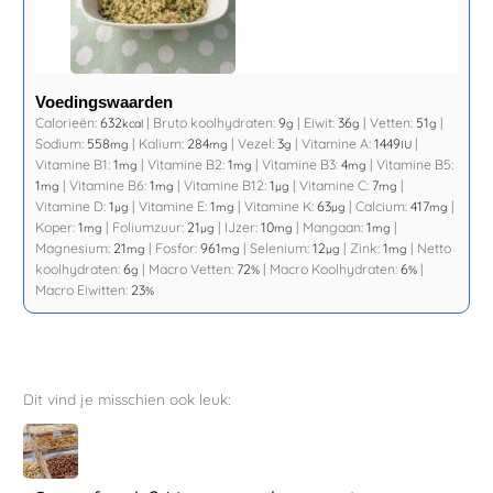
Voedingswaarden
Calorieën:
632
|
Bruto koolhydraten:
9
|
Eiwit:
36
|
Vetten:
51
|
kcal
g
g
g
Sodium:
558
|
Kalium:
284
|
Vezel:
3
|
Vitamine A:
1449
|
mg
mg
g
IU
Vitamine B1:
1
|
Vitamine B2:
1
|
Vitamine B3:
4
|
Vitamine B5:
mg
mg
mg
1
|
Vitamine B6:
1
|
Vitamine B12:
1
|
Vitamine C:
7
|
mg
mg
µg
mg
Vitamine D:
1
|
Vitamine E:
1
|
Vitamine K:
63
|
Calcium:
417
|
µg
mg
µg
mg
Koper:
1
|
Foliumzuur:
21
|
IJzer:
10
|
Mangaan:
1
|
mg
µg
mg
mg
Magnesium:
21
|
Fosfor:
961
|
Selenium:
12
|
Zink:
1
|
Netto
mg
mg
µg
mg
koolhydraten:
6
|
Macro Vetten:
72
|
Macro Koolhydraten:
6
|
g
%
%
Macro Eiwitten:
23
%
Dit vind je misschien ook leuk: