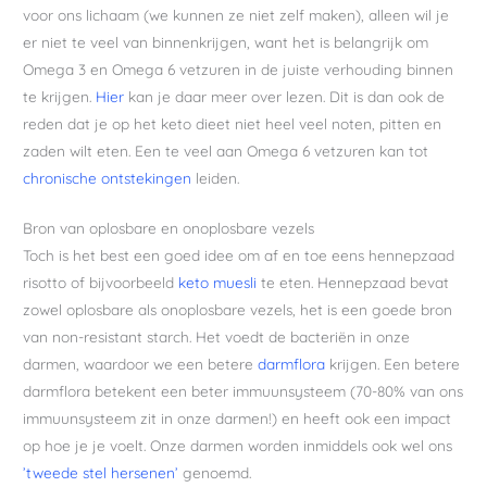
voor ons lichaam (we kunnen ze niet zelf maken), alleen wil je
er niet te veel van binnenkrijgen, want het is belangrijk om
Omega 3 en Omega 6 vetzuren in de juiste verhouding binnen
te krijgen.
Hier
kan je daar meer over lezen. Dit is dan ook de
reden dat je op het keto dieet niet heel veel noten, pitten en
zaden wilt eten. Een te veel aan Omega 6 vetzuren kan tot
chronische ontstekingen
leiden.
Bron van oplosbare en onoplosbare vezels
Toch is het best een goed idee om af en toe eens hennepzaad
risotto of bijvoorbeeld
keto muesli
te eten. Hennepzaad bevat
zowel oplosbare als onoplosbare vezels, het is een goede bron
van non-resistant starch. Het voedt de bacteriën in onze
darmen, waardoor we een betere
darmflora
krijgen. Een betere
darmflora betekent een beter immuunsysteem (70-80% van ons
immuunsysteem zit in onze darmen!) en heeft ook een impact
op hoe je je voelt. Onze darmen worden inmiddels ook wel ons
’tweede stel hersenen’
genoemd.