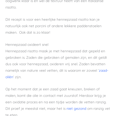
oogwenk klaar is en wel de textuur heeft van een Italiaanse
risotto.
Dit recept is voor een heerlijke hennepzaad risotto kan je
natuurlijk ook net porcini of andere lekkere paddenstoelen
maken. Ook dat is zo klaar!
Hennepzaad oxideert snel
Hennepzaad risotto maak je met hennepzaad dat gepeld en
gebroken is. Zaden die gebroken of gemalen zijn, en dit geldt
dus ook voor hennepzaad, oxideren vrij snel. Zaden bevatten
namelijk van nature veel vetten, dit is waarom er zoveel ‘
zaad-
oliën
‘ zijn.
Op het moment dat je een zaad gaat kneuzen, breken of
malen, komt die olie in contact met zuurstof. Hierdoor krijg je
een oxidatie proces en na een tijdje worden de vetten ranzig.
Dit proef je meestal niet, maar het is
niet gezond
om ranzig vet
te eten.