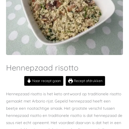
Hennepzaad risotto
Naar recept gaan
Recept afdrukken
Hennepzaad risotto is het keto antwoord op traditionele risotto
gemaakt met Arborio rijst. Gepeld hennepzaad heeft een
beetje een nootachtige smaak. Het grootste verschil tussen
hennepzaad risotto en traditionele risotto is dat hennepzaad de
saus niet echt opneemt. Het voordeel daarvan is dat het in een