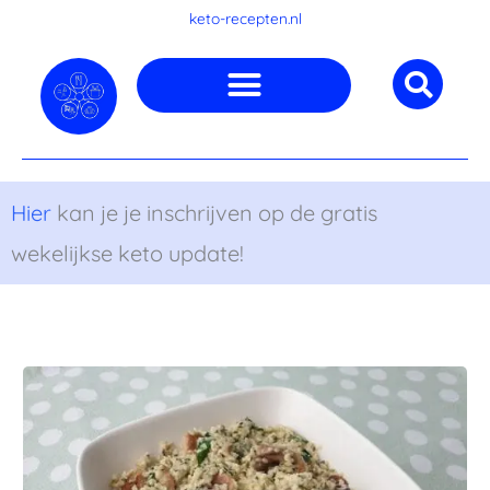
Ga
keto-recepten.nl
naar
de
inhoud
Hier
kan je je inschrijven op de gratis
wekelijkse keto update!