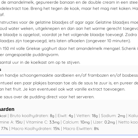
de amandelmelk, gepureerde banaan en de double cream in een steel
delextract toe. Breng het tegen de kook, maar het mag niet koken. Ha
af.
nstructies voor de gelatine blaadjes of agar agar. Gelatine blaadjes m
koud water weken, uitgeknepen en dan aan het warme gerecht toegevo
e blaadje is opgelost, voordat je het volgende blaadje toevoegt. Zodra 
laadjes zijn toegevoegd, iets laten afkoelen (ongeveer 10 minuten).
 150 ml volle Griekse yoghurt door het amandelmelk mengsel. Schenk 
er omgespoelde puddingvorm.
antal uur in de koelkast om op te stijven.
s
en handje schoongemaakte aardbeien en/of frambozen en/of bosbess
ntueel een paar plakjes banaan toe als de saus te zuur is, en pureer 
an het fruit. Je kan eventueel ook wat vanille extract toevoegen.
e saus over de pudding direct voor het serveren.
aarden
|
Bruto koolhydraten:
8
|
Eiwit:
4
|
Vetten:
18
|
Sodium:
2
|
Kali
kcal
g
g
g
mg
amine A:
15
|
Vitamine C:
3.3
|
Calcium:
10
|
IJzer:
0.2
|
Netto koo
IU
mg
mg
mg
:
77
|
Macro Koolhydraten:
15
|
Macro Eiwitten:
8
%
%
%