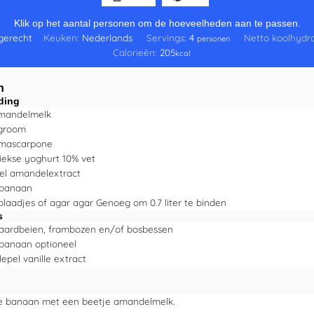
Klik op het aantal personen om de hoeveelheden aan te passen.
gerecht
Keuken:
Nederlands
Servings:
4
Netto koolhydr
personen
Calorieën:
205
kcal
n
ding
mandelmelk
agroom
mascarpone
iekse yoghurt 10% vet
el
amandelextract
banaan
blaadjes of agar agar
Genoeg om 0.7 liter te binden
s
aardbeien, frambozen en/of bosbessen
banaan
optioneel
lepel
vanille extract
e banaan met een beetje amandelmelk.