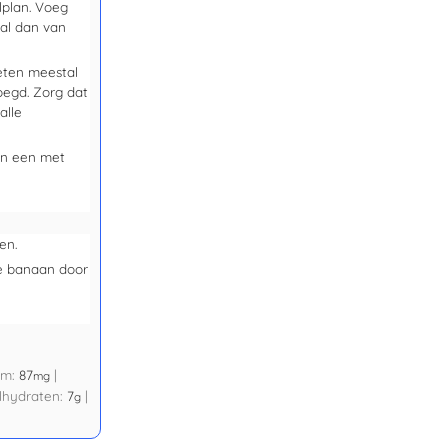
plan. Voeg
al dan van
oeten meestal
egd. Zorg dat
alle
in een met
en.
de banaan door
um:
87
|
mg
lhydraten:
7
|
g