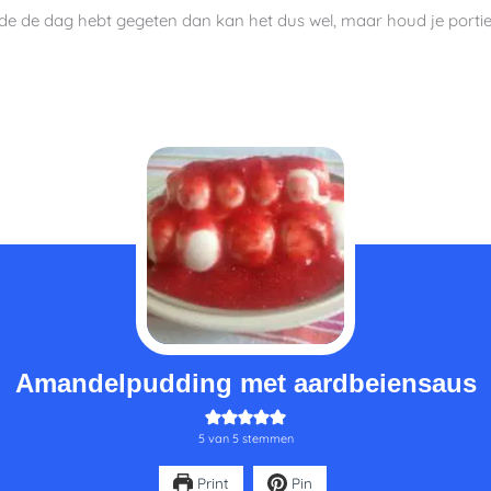
de de dag hebt gegeten dan kan het dus wel, maar houd je portieg
Amandelpudding met aardbeiensaus
5
van
5
stemmen
Print
Pin