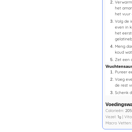
Verwarm 
het aman
het vuur 
Volg de i
even in 
het eerst
gelatineb
Meng dan
koud wat
Zet een a
Vruchtensau
Pureer e
Voeg eve
de rest v
Schenk d
Voedingsw
Calorieën:
205
Vezel:
1
|
Vit
g
Macro Vetten