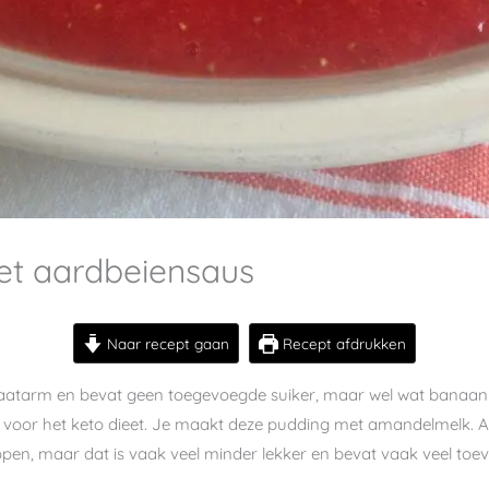
t aardbeiensaus
Naar recept gaan
Recept afdrukken
atarm en bevat geen toegevoegde suiker, maar wel wat banaan al
 voor het keto dieet. Je maakt deze pudding met amandelmelk. 
open, maar dat is vaak veel minder lekker en bevat vaak veel toe