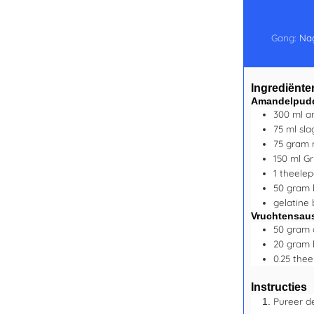
Gang:
Na
Ingrediënte
Amandelpud
300
ml
a
75
ml
sl
75
gram
150
ml
Gr
1
theelep
50
gram
gelatine 
Vruchtensau
50
gram
20
gram
0.25
thee
Instructies
Pureer d