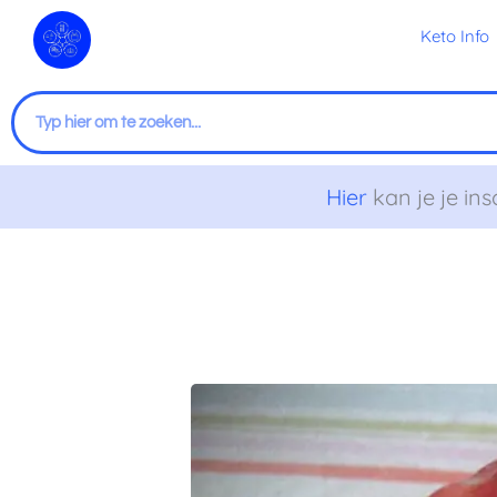
Ga
Keto Info
naar
de
inhoud
Zoeken
Hier
kan je je ins