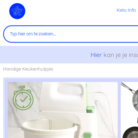
Ga
Keto Info
naar
de
inhoud
Zoeken
Hier
kan je je ins
Handige Keukenhulpjes