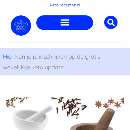
Ga
keto-recepten.nl
naar
de
inhoud
Hier
kan je je inschrijven op de gratis
wekelijkse keto update!