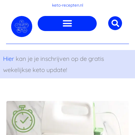
Ga
keto-recepten.nl
naar
de
inhoud
Hier
kan je je inschrijven op de gratis
wekelijkse keto update!