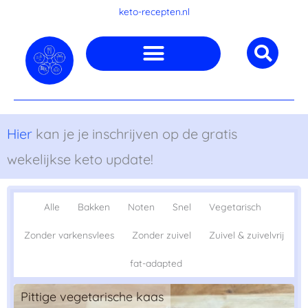
Ga
keto-recepten.nl
naar
de
inhoud
Hier
kan je je inschrijven op de gratis
wekelijkse keto update!
Alle
Bakken
Noten
Snel
Vegetarisch
Zonder varkensvlees
Zonder zuivel
Zuivel & zuivelvrij
fat-adapted
Pittige vegetarische kaas