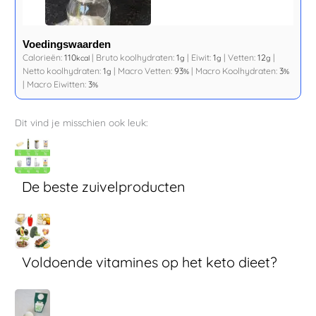
Voedingswaarden
Calorieën:
110
|
Bruto koolhydraten:
1
|
Eiwit:
1
|
Vetten:
12
|
kcal
g
g
g
Netto koolhydraten:
1
|
Macro Vetten:
93
|
Macro Koolhydraten:
3
g
%
%
|
Macro Eiwitten:
3
%
Dit vind je misschien ook leuk:
De beste zuivelproducten
Voldoende vitamines op het keto dieet?