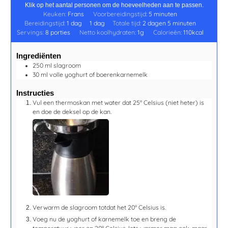
Klik op het aantal personen om de hoeveelheden aan te passen.
Keuken:
Frans
Voorbereidingstijd:
5
minuten
Bereidingstijd:
1
dag
1
dag
Totale tijd:
2
dagen
5
minuten
Servings:
8
porties
Netto koolhydraten:
1
g
Calorieën:
110
kcal
Ingrediënten
250
ml
slagroom
30
ml
volle yoghurt of boerenkarnemelk
Instructies
Vul een thermoskan met water dat 25° Celsius (niet heter) is
en doe de deksel op de kan.
Verwarm de slagroom totdat het 20° Celsius is.
Voeg nu de yoghurt of karnemelk toe en breng de