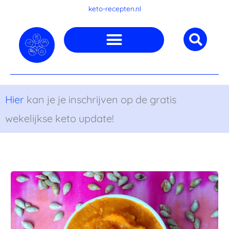
Ga
keto-recepten.nl
naar
de
inhoud
Hier
kan je je inschrijven op de gratis
wekelijkse keto update!