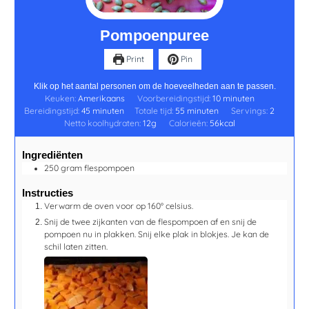
Pompoenpuree
Print
Pin
Klik op het aantal personen om de hoeveelheden aan te passen.
Keuken:
Amerikaans
Voorbereidingstijd:
10
minuten
Bereidingstijd:
45
minuten
Totale tijd:
55
minuten
Servings:
2
Netto koolhydraten:
12
g
Calorieën:
56
kcal
Ingrediënten
250
gram
flespompoen
Instructies
Verwarm de oven voor op 160° celsius.
Snij de twee zijkanten van de flespompoen af en snij de
pompoen nu in plakken. Snij elke plak in blokjes. Je kan de
schil laten zitten.