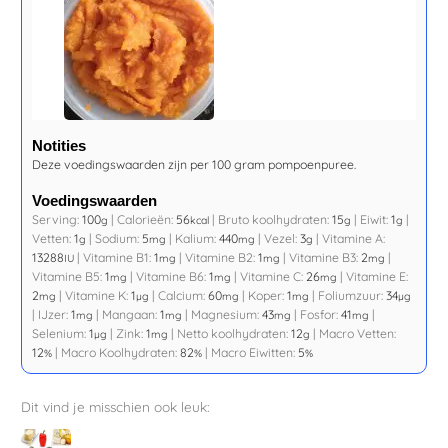
Notities
Deze voedingswaarden zijn per 100 gram pompoenpuree.
Voedingswaarden
Serving:
100
|
Calorieën:
56
|
Bruto koolhydraten:
15
|
Eiwit:
1
|
g
kcal
g
g
Vetten:
1
|
Sodium:
5
|
Kalium:
440
|
Vezel:
3
|
Vitamine A:
g
mg
mg
g
13288
|
Vitamine B1:
1
|
Vitamine B2:
1
|
Vitamine B3:
2
|
IU
mg
mg
mg
Vitamine B5:
1
|
Vitamine B6:
1
|
Vitamine C:
26
|
Vitamine E:
mg
mg
mg
2
|
Vitamine K:
1
|
Calcium:
60
|
Koper:
1
|
Foliumzuur:
34
mg
µg
mg
mg
µg
|
IJzer:
1
|
Mangaan:
1
|
Magnesium:
43
|
Fosfor:
41
|
mg
mg
mg
mg
Selenium:
1
|
Zink:
1
|
Netto koolhydraten:
12
|
Macro Vetten:
µg
mg
g
12
|
Macro Koolhydraten:
82
|
Macro Eiwitten:
5
%
%
%
Dit vind je misschien ook leuk: