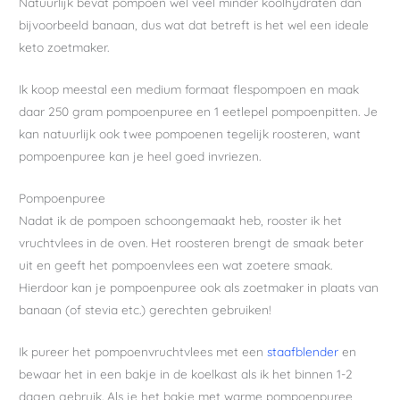
Natuurlijk bevat pompoen wel veel minder koolhydraten dan
bijvoorbeeld banaan, dus wat dat betreft is het wel een ideale
keto zoetmaker.
Ik koop meestal een medium formaat flespompoen en maak
daar 250 gram pompoenpuree en 1 eetlepel pompoenpitten. Je
kan natuurlijk ook twee pompoenen tegelijk roosteren, want
pompoenpuree kan je heel goed invriezen.
Pompoenpuree
Nadat ik de pompoen schoongemaakt heb, rooster ik het
vruchtvlees in de oven. Het roosteren brengt de smaak beter
uit en geeft het pompoenvlees een wat zoetere smaak.
Hierdoor kan je pompoenpuree ook als zoetmaker in plaats van
banaan (of stevia etc.) gerechten gebruiken!
Ik pureer het pompoenvruchtvlees met een
staafblender
en
bewaar het in een bakje in de koelkast als ik het binnen 1-2
dagen gebruik. Als je het bakje met warme pompoenpuree