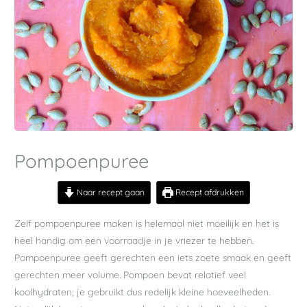
Pompoenpuree
Naar recept gaan
Recept afdrukken
Zelf pompoenpuree maken is helemaal niet moeilijk en het is
heel handig om een voorraadje in je vriezer te hebben.
Pompoenpuree geeft gerechten een iets zoete smaak en geeft
gerechten meer volume. Pompoen bevat relatief veel
koolhydraten, je gebruikt dus redelijk kleine hoeveelheden.