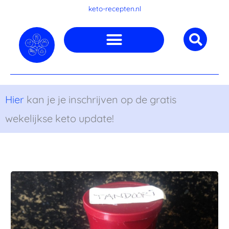
Ga
keto-recepten.nl
naar
de
inhoud
Hier
kan je je inschrijven op de gratis
wekelijkse keto update!