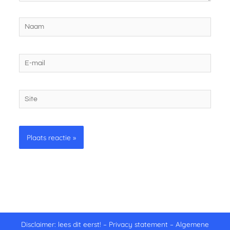
Naam
E-
mail
Site
Disclaimer: lees dit eerst!
–
Privacy statement
–
Algemene