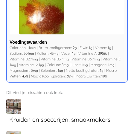
Voedingswaarden
Calorieën:
11
|
Bruto koolhydraten:
2
|
Eiwit:
1
|
Vetten:
1
|
kcal
g
g
g
Sodium:
301
|
Kalium:
43
|
Vezel:
1
|
Vitamine A:
395
|
mg
mg
g
IU
Vitamine B2:
1
|
Vitamine B3:
1
|
Vitamine B6:
1
|
Vitamine E:
mg
mg
mg
1
|
Vitamine K:
1
|
Calcium:
8
|
IJzer:
1
|
Mangaan:
1
|
mg
µg
mg
mg
mg
Magnesium:
5
|
Selenium:
1
|
Netto koolhydraten:
1
|
Macro
mg
µg
g
Vetten:
43
|
Macro Koolhydraten:
38
|
Macro Eiwitten:
19
%
%
%
Dit vind je misschien ook leuk:
Kruiden en specerijen: smaakmakers