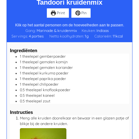
Tandoori kruidenmix
Print
Pin
Klik op het aantal personen om de hoeveelheden aan te passen.
Gang:
Marinade & kruidenmix
Keuken:
Indiaas
Servings:
4
porties
Netto koolhydraten:
1
g
Calorieën:
11
kcal
Ingrediënten
1
theelepel
gemberpoeder
1
theelepel
gemalen komijn
1
theelepel
gemalen koriander
1
theelepel
kurkuma poeder
1
theelepel
paprika poeder
1
theelepel
chilipoeder
0.5
theelepel
knoflookpoeder
0.5
theelepel
kaneel
0.5
theelepel
zout
Instructies
Meng alle kruiden doorelkaar en bewaar in een glazen potje of
blikje bij de andere kruiden.