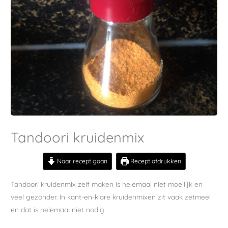
Tandoori kruidenmix
Naar recept gaan
Recept afdrukken
Tandoori kruidenmix zelf maken is helemaal niet moeilijk en
veel gezonder. In kant-en-klare kruidenmixen zit vaak zetmeel
en dat is helemaal niet nodig.