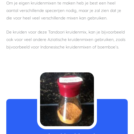
Om je eigen kruidenmixen te maken heb je best een heel
aantal verschillende specerijen nodig, maar je zal zien dat je
die voor heel veel verschillende mixen kan gebruiken.
De kruiden voor deze Tandoori kruidenmix, kan je bijvoorbeeld
ook voor veel andere Aziatische kruidenmixen gebruiken, zoals
bijvoorbeeld voor Indonesische kruidenmixen of boemboe’s.