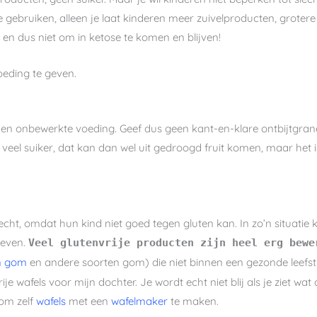
 gebruiken, alleen je laat kinderen meer zuivelproducten, grotere 
 en dus niet om in ketose te komen en blijven!
oeding te geven.
 en onbewerkte voeding. Geef dus geen kant-en-klare ontbijtgranen
e veel suiker, dat kan dan wel uit gedroogd fruit komen, maar het i
recht, omdat hun kind niet goed tegen gluten kan. In zo’n situati
geven.
Veel glutenvrije producten zijn heel erg bewe
n gom
en andere soorten gom) die niet binnen een gezonde leefstij
e wafels voor mijn dochter. Je wordt echt niet blij als je ziet wat 
 om zelf
wafels
met een
wafelmaker
te maken.