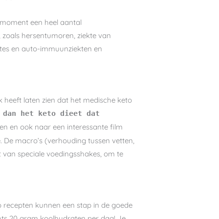
t moment een heel aantal
 zoals hersentumoren, ziekte van
betes en auto-immuunziekten en
k heeft laten zien dat het medische keto
 dan het keto dieet dat
en en ook naar een interessante film
te. De macro’s (verhouding tussen vetten,
t van speciale voedingsshakes, om te
eto recepten kunnen een stap in de goede
echts 20 gram koolhydraten per dag! Je