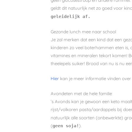
geen glucosestroop en andere rommel. Ke
geldt dit natuurlijk net zo goed voor ki
geleidelijk af.
Gezonde lunch mee naar school
Je zal merken dat een kind dat een gez
kinderen zo veel boterhammen eten is, 
vitamines en mineralen tekort komen! Bo
theelepels suiker! Brood van nu is nu e
Hier
kan je meer informatie vinden ove
Avondeten met de hele familie
’s Avonds kan je gewoon een keto maaltij
rijst/volkoren pasta/aardappels bij doe
natuurlijk alle soorten (onbewerkte) gro
(
).
geen soja!