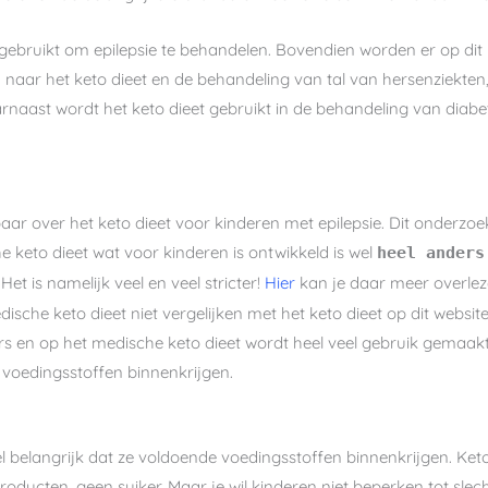
 gebruikt om epilepsie te behandelen. Bovendien worden er op di
aar het keto dieet en de behandeling van tal van hersenziekten,
arnaast wordt het keto dieet gebruikt in de behandeling van dia
baar over het keto dieet voor kinderen met epilepsie. Dit onderzoe
he keto dieet wat voor kinderen is ontwikkeld is wel
heel anders
. Het is namelijk veel en veel stricter!
Hier
kan je daar meer overlez
dische keto dieet niet vergelijken met het keto dieet op dit websi
ers en op het medische keto dieet wordt heel veel gebruik gemaak
e voedingsstoffen binnenkrijgen.
heel belangrijk dat ze voldoende voedingsstoffen binnenkrijgen. K
 producten, geen suiker. Maar je wil kinderen niet beperken tot sl