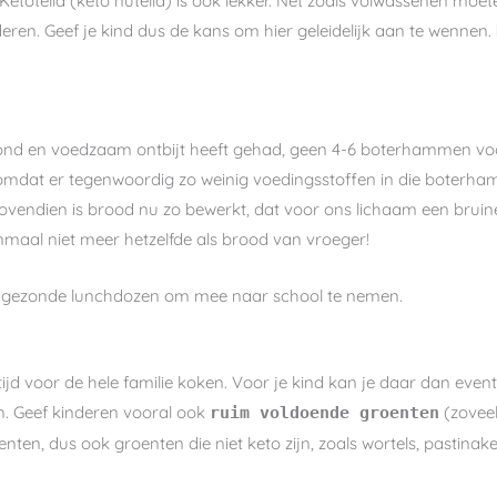
totella (keto nutella) is ook lekker. Net zoals volwassenen moet
nderen. Geef je kind dus de kans om hier geleidelijk aan te wennen.
ond en voedzaam ontbijt heeft gehad, geen 4-6 boterhammen voor
omdat er tegenwoordig zo weinig voedingsstoffen in die boterha
vendien is brood nu zo bewerkt, dat voor ons lichaam een bruine
enmaal niet meer hetzelfde als brood van vroeger!
r gezonde lunchdozen om mee naar school te nemen.
d voor de hele familie koken. Voor je kind kan je daar dan eventue
n. Geef kinderen vooral ook
(zoveel
ruim voldoende groenten
enten, dus ook groenten die niet keto zijn, zoals wortels, pastinak