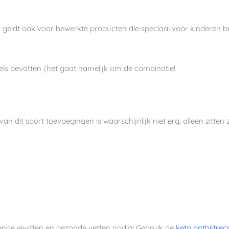
it geldt ook voor bewerkte producten die speciaal voor kinderen 
els bevatten (het gaat namelijk om de combinatie!
n dit soort toevoegingen is waarschijnlijk niet erg, alleen zitten z
ende eiwitten en gezonde vetten nodig! Gebruik de
keto ontbijtrec