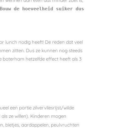
en wennen aan eten dat minder zoet is,
Bouw de hoeveelheid suiker dus
 lunch nodig heeft! De reden dat veel
mmen zitten. Dus ze kunnen nog steeds
 boterham hetzelfde effect heeft als 3
el een portie zilvervliesrijst/wilde
 als ze willen). Kinderen mogen
en, bietjes, aardappelen, peulvruchten