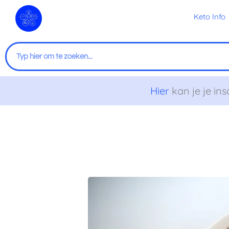
Ga
Keto Info
naar
de
inhoud
Zoeken
Hier
kan je je ins