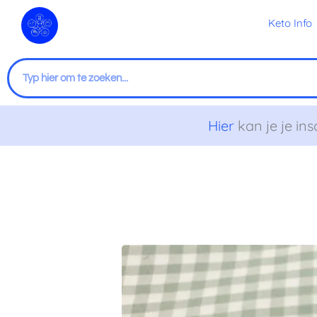
Ga
Keto Info
naar
de
inhoud
Zoeken
Hier
kan je je ins