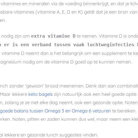
 vitamines en mineralen via de voeding binnenkrijgt, en dat je l
osbare vitamines (vitamine A, E, D en K) geldt dat je een bron v
en.
t nodig zijn om
te nemen. Vitamine D is onde
extra vitamine D
n er is een verband tussen vaak luchtweginfecties 
is vitamine D neemt dan is het belangrijk om een supplement te ki
 magnesium nodig om de vitamine D goed op te kunnen nemen.
lunch zonder ‘gewoon’ brood meenemen. Denk dan aan combinaties 
. Maar lekkere
keto bagels
zijn natuurlijk ook een heel goede optie 
ijn, zolang je ze niet elke dag neemt, ook een gezonde optie. Not
goede balans tussen Omega 3 en Omega 6 vetzuren
te bereiken. 
ken. Noten, pitten en zaden kunnen dus wel, maar neem een klein
al lekkere en gezonde lunch suggesties vinden: