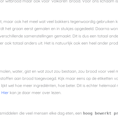
voor witbrood maar ook voor ‘volkoren’ brood. Voor ons lichaam is
t, maar ook het meel wat veel bakkers tegenwoordig gebruiken k
rdt het graan eerst gemalen en in stukjes opgedeeld. Daarna wordt
 verschillende samenstellingen gemaakt. Dit is dus een totaal an
r ook totaal anders uit. Het is natuurlijk ook een heel ander prod
molen, water, gist en wat zout zou bestaan, zou brood voor veel m
pstoffen aan brood toegevoegd. Kijk maar eens op de etiketten v
t lijkt wel hoe meer ingrediënten, hoe beter. Dit is echter helemaal
.
Hier
kan je daar meer over lezen.
gsmiddelen die veel mensen elke dag eten, een
hoog bewerkt p