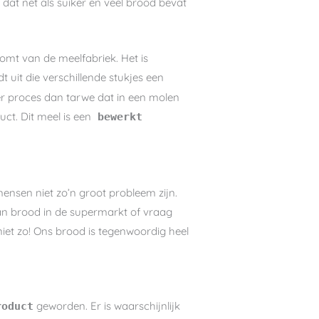
 dat net als suiker en veel brood bevat
omt van de meelfabriek. Het is
 uit die verschillende stukjes een
der proces dan tarwe dat in een molen
uct. Dit meel is een
bewerkt
ensen niet zo’n groot probleem zijn.
an brood in de supermarkt of vraag
 niet zo! Ons brood is tegenwoordig heel
geworden. Er is waarschijnlijk
roduct