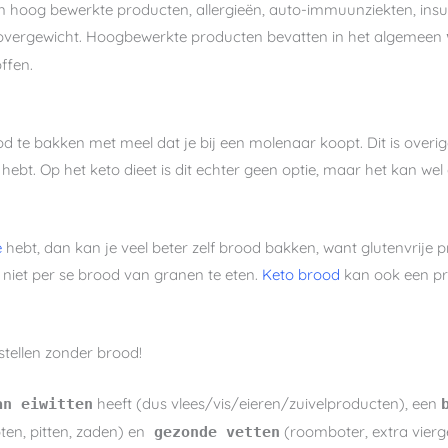
hoog bewerkte producten, allergieën, auto-immuunziekten, insuli
jk overgewicht. Hoogbewerkte producten bevatten in het algemeen
ffen.
od te bakken met meel dat je bij een molenaar koopt. Dit is overig
ebt. Op het keto dieet is dit echter geen optie, maar het kan wel 
e
hebt, dan kan je veel beter zelf brood bakken, want glutenvrije pr
 niet per se brood van granen te eten.
Keto brood
kan ook een pri
tellen zonder brood!
heeft (dus vlees/vis/eieren/zuivelproducten), een
an eiwitten
ten, pitten, zaden) en
(roomboter, extra vierge o
gezonde vetten