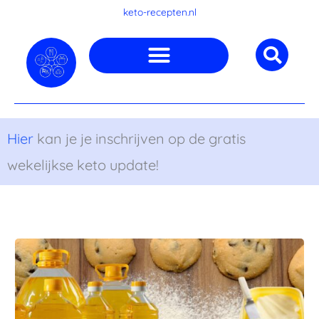
Ga
keto-recepten.nl
naar
de
inhoud
Hier
kan je je inschrijven op de gratis
wekelijkse keto update!