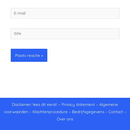
E-
mail
Site
Disclaimer: lees dit eerst!
–
Privacy statement
–
Algemene
voorwaarden
–
Klachtenprocedure
–
Bedrijfsgegevens
–
Contact
–
Over ons