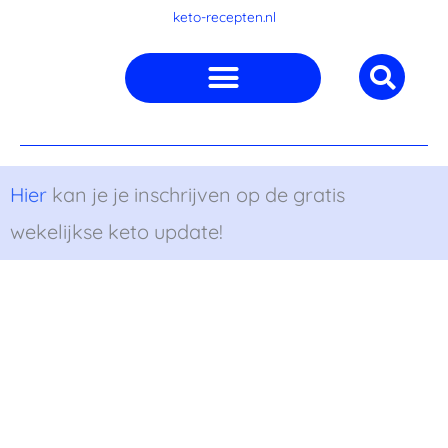
Ga
keto-recepten.nl
naar
de
inhoud
Hier
kan je je inschrijven op de gratis
wekelijkse keto update!