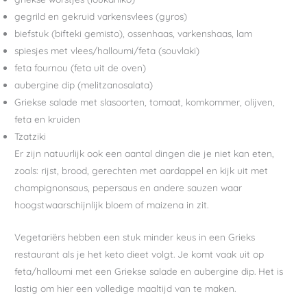
gegrild en gekruid varkensvlees (gyros)
biefstuk (bifteki gemisto), ossenhaas, varkenshaas, lam
spiesjes met vlees/halloumi/feta (souvlaki)
feta fournou (feta uit de oven)
aubergine dip (melitzanosalata)
Griekse salade met slasoorten, tomaat, komkommer, olijven,
feta en kruiden
Tzatziki
Er zijn natuurlijk ook een aantal dingen die je niet kan eten,
zoals: rijst, brood, gerechten met aardappel en kijk uit met
champignonsaus, pepersaus en andere sauzen waar
hoogstwaarschijnlijk bloem of maizena in zit.
Vegetariërs hebben een stuk minder keus in een Grieks
restaurant als je het keto dieet volgt. Je komt vaak uit op
feta/halloumi met een Griekse salade en aubergine dip. Het is
lastig om hier een volledige maaltijd van te maken.