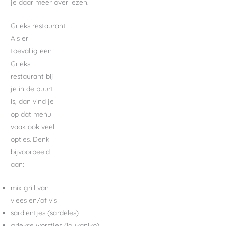
je daar meer over lezen.
Grieks restaurant
Als er
toevallig een
Grieks
restaurant bij
je in de buurt
is, dan vind je
op dat menu
vaak ook veel
opties. Denk
bijvoorbeeld
aan:
mix grill van
vlees en/of vis
sardientjes (sardeles)
griekse worstjes (loukaniko)