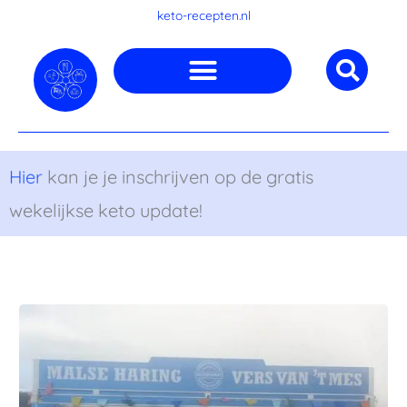
Ga
keto-recepten.nl
naar
de
inhoud
Hier
kan je je inschrijven op de gratis
wekelijkse keto update!