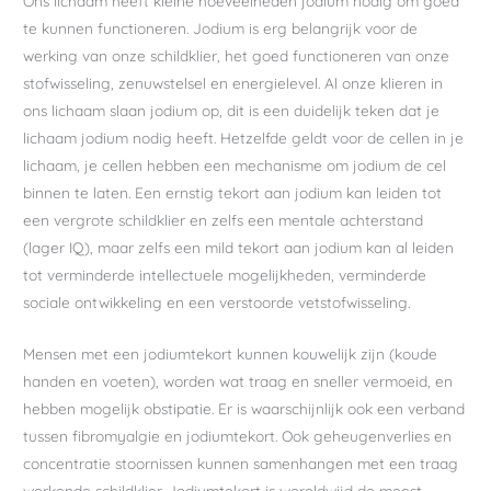
Ons lichaam heeft kleine hoeveelheden jodium nodig om goed
te kunnen functioneren. Jodium is erg belangrijk voor de
werking van onze schildklier, het goed functioneren van onze
stofwisseling, zenuwstelsel en energielevel. Al onze klieren in
ons lichaam slaan jodium op, dit is een duidelijk teken dat je
lichaam jodium nodig heeft. Hetzelfde geldt voor de cellen in je
lichaam, je cellen hebben een mechanisme om jodium de cel
binnen te laten. Een ernstig tekort aan jodium kan leiden tot
een vergrote schildklier en zelfs een mentale achterstand
(lager IQ), maar zelfs een mild tekort aan jodium kan al leiden
tot verminderde intellectuele mogelijkheden, verminderde
sociale ontwikkeling en een verstoorde vetstofwisseling.
Mensen met een jodiumtekort kunnen kouwelijk zijn (koude
handen en voeten), worden wat traag en sneller vermoeid, en
hebben mogelijk obstipatie. Er is waarschijnlijk ook een verband
tussen fibromyalgie en jodiumtekort. Ook geheugenverlies en
concentratie stoornissen kunnen samenhangen met een traag
werkende schildklier. Jodiumtekort is wereldwijd de meest