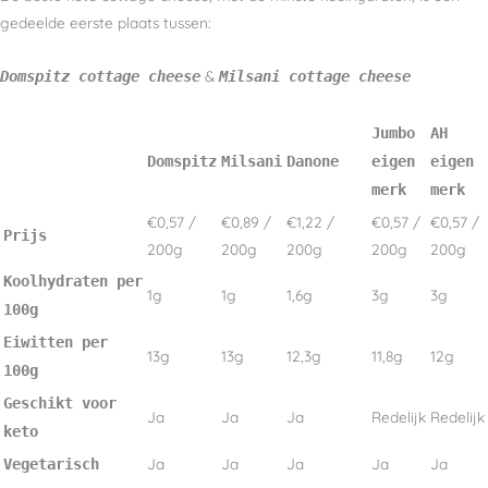
gedeelde eerste plaats tussen:
&
Domspitz cottage cheese
Milsani cottage cheese
Jumbo
AH
Domspitz
Milsani
Danone
eigen
eigen
merk
merk
€0,57 /
€0,89 /
€1,22 /
€0,57 /
€0,57 /
Prijs
200g
200g
200g
200g
200g
Koolhydraten per
1g
1g
1,6g
3g
3g
100g
Eiwitten per
13g
13g
12,3g
11,8g
12g
100g
Geschikt voor
Ja
Ja
Ja
Redelijk
Redelijk
keto
Ja
Ja
Ja
Ja
Ja
Vegetarisch