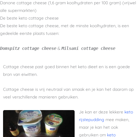
Danone cottage cheese (1,6 gram koolhydraten per 100 gram) (vrijwel
alle supermarkten)
De beste keto cottage cheese
De beste keto cottage cheese, met de minste koolhydraten, is een
gedeelde eerste plaats tussen:
&
Domspitz cottage cheese
Milsani cottage cheese
Cottage cheese past goed binnen het keto dieet en is een goede
bron van eiwitten.
Cottage cheese is vrij neutraal van smaak en je kan het daarom op
veel verschillende manieren gebruiken.
Je kan er deze lekkere
keto
rijstepudding
mee maken,
maar je kan het ook
gebruiken om
keto