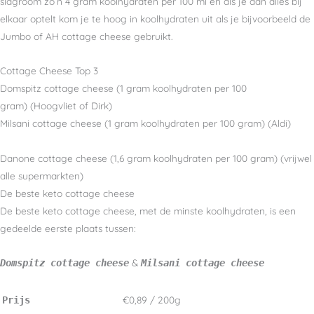
slagroom zo’n 4 gram koolhydraten per 100 ml en als je dan alles bij
elkaar optelt kom je te hoog in koolhydraten uit als je bijvoorbeeld de
Jumbo of AH cottage cheese gebruikt.
Cottage Cheese Top 3
Domspitz cottage cheese (1 gram koolhydraten per 100
gram) (Hoogvliet of Dirk)
Milsani cottage cheese (1 gram koolhydraten per 100 gram) (Aldi)
Danone cottage cheese (1,6 gram koolhydraten per 100 gram) (vrijwel
alle supermarkten)
De beste keto cottage cheese
De beste keto cottage cheese, met de minste koolhydraten, is een
gedeelde eerste plaats tussen:
&
Domspitz cottage cheese
Milsani cottage cheese
€0,89 / 200g
Prijs