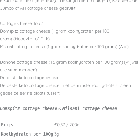
elkaar optelt kom je te hoog in koolhydraten uit als je bijvoorbeeld de
Jumbo of AH cottage cheese gebruikt.
Cottage Cheese Top 3
Domspitz cottage cheese (1 gram koolhydraten per 100
gram) (Hoogvliet of Dirk)
Milsani cottage cheese (1 gram koolhydraten per 100 gram) (Aldi)
Danone cottage cheese (1,6 gram koolhydraten per 100 gram) (vrijwel
alle supermarkten)
De beste keto cottage cheese
De beste keto cottage cheese, met de minste koolhydraten, is een
gedeelde eerste plaats tussen:
&
Domspitz cottage cheese
Milsani cottage cheese
€0,57 / 200g
Prijs
3g
Koolhydraten per 100g