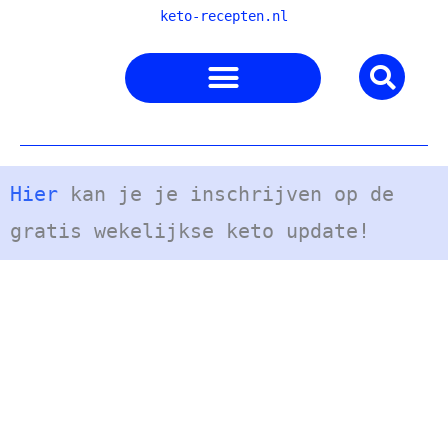
Ga
keto-recepten.nl
naar
de
inhoud
Hier
kan je je inschrijven op de
gratis wekelijkse keto update!