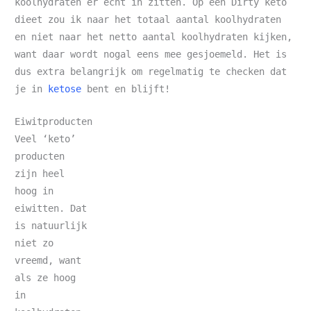
koolhydraten er echt in zitten. Op een Dirty keto
dieet zou ik naar het totaal aantal koolhydraten
en niet naar het netto aantal koolhydraten kijken,
want daar wordt nogal eens mee gesjoemeld. Het is
dus extra belangrijk om regelmatig te checken dat
je in
ketose
bent en blijft!
Eiwitproducten
Veel ‘keto’
producten
zijn heel
hoog in
eiwitten. Dat
is natuurlijk
niet zo
vreemd, want
als ze hoog
in