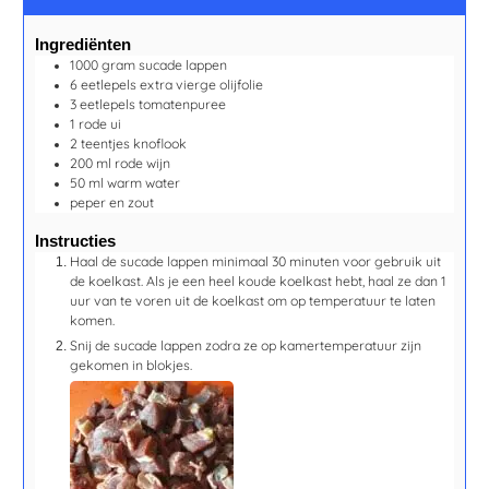
Ingrediënten
1000
gram
sucade lappen
6
eetlepels
extra vierge olijfolie
3
eetlepels
tomatenpuree
1
rode ui
2
teentjes
knoflook
200
ml
rode wijn
50
ml
warm water
peper en zout
Instructies
Haal de sucade lappen minimaal 30 minuten voor gebruik uit
de koelkast. Als je een heel koude koelkast hebt, haal ze dan 1
uur van te voren uit de koelkast om op temperatuur te laten
komen.
Snij de sucade lappen zodra ze op kamertemperatuur zijn
gekomen in blokjes.