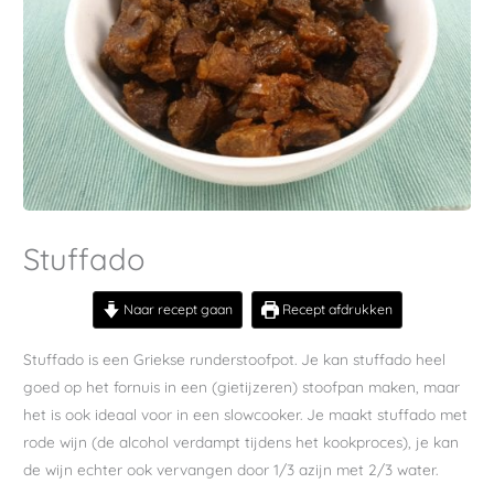
Stuffado
Naar recept gaan
Recept afdrukken
Stuffado is een Griekse runderstoofpot. Je kan stuffado heel
goed op het fornuis in een (gietijzeren) stoofpan maken, maar
het is ook ideaal voor in een slowcooker. Je maakt stuffado met
rode wijn (de alcohol verdampt tijdens het kookproces), je kan
de wijn echter ook vervangen door 1/3 azijn met 2/3 water.