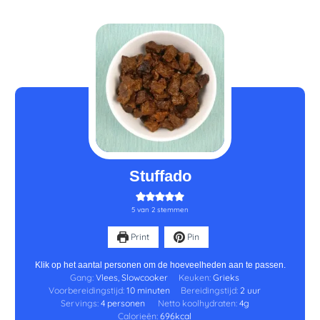
minuten
uur
Stuffado
5
van
2
stemmen
Print
Pin
Klik op het aantal personen om de hoeveelheden aan te passen.
Gang:
Vlees, Slowcooker
Keuken:
Grieks
Voorbereidingstijd:
10
minuten
Bereidingstijd:
2
uur
Servings:
4
personen
Netto koolhydraten:
4
g
Calorieën:
696
kcal