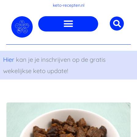
Ga
keto-recepten.nl
naar
de
inhoud
Hier
kan je je inschrijven op de gratis
wekelijkse keto update!