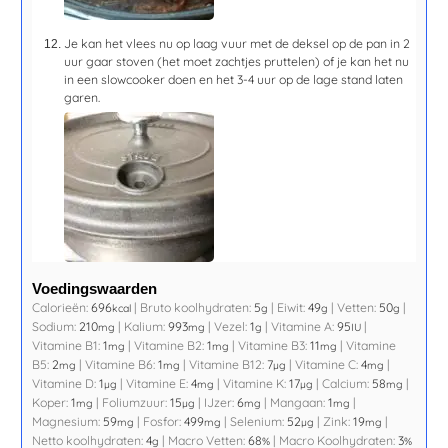
Je kan het vlees nu op laag vuur met de deksel op de pan in
2
uur
gaar stoven (het moet zachtjes pruttelen) of je kan het nu
in een slowcooker doen en het 3-4 uur op de lage stand laten
garen.
Voedingswaarden
Calorieën:
696
|
Bruto koolhydraten:
5
|
Eiwit:
49
|
Vetten:
50
|
kcal
g
g
g
Sodium:
210
|
Kalium:
993
|
Vezel:
1
|
Vitamine A:
95
|
mg
mg
g
IU
Vitamine B1:
1
|
Vitamine B2:
1
|
Vitamine B3:
11
|
Vitamine
mg
mg
mg
B5:
2
|
Vitamine B6:
1
|
Vitamine B12:
7
|
Vitamine C:
4
|
mg
mg
µg
mg
Vitamine D:
1
|
Vitamine E:
4
|
Vitamine K:
17
|
Calcium:
58
|
µg
mg
µg
mg
Koper:
1
|
Foliumzuur:
15
|
IJzer:
6
|
Mangaan:
1
|
mg
µg
mg
mg
Magnesium:
59
|
Fosfor:
499
|
Selenium:
52
|
Zink:
19
|
mg
mg
µg
mg
Netto koolhydraten:
4
|
Macro Vetten:
68
|
Macro Koolhydraten:
3
g
%
%