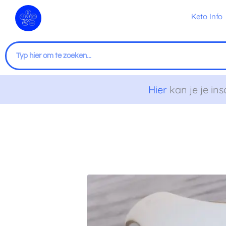
Ga
Keto Info
naar
de
inhoud
Zoeken
Hier
kan je je ins