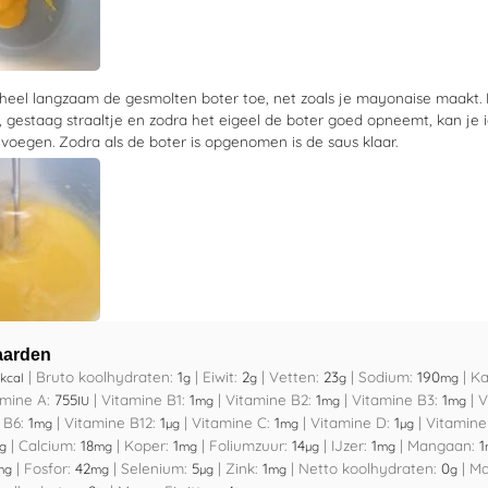
heel langzaam de gesmolten boter toe, net zoals je mayonaise maakt.
, gestaag straaltje en zodra het eigeel de boter goed opneemt, kan je i
voegen. Zodra als de boter is opgenomen is de saus klaar.
aarden
|
Bruto koolhydraten:
1
|
Eiwit:
2
|
Vetten:
23
|
Sodium:
190
|
Ka
kcal
g
g
g
mg
amine A:
755
|
Vitamine B1:
1
|
Vitamine B2:
1
|
Vitamine B3:
1
|
V
IU
mg
mg
mg
 B6:
1
|
Vitamine B12:
1
|
Vitamine C:
1
|
Vitamine D:
1
|
Vitamine
mg
µg
mg
µg
|
Calcium:
18
|
Koper:
1
|
Foliumzuur:
14
|
IJzer:
1
|
Mangaan:
1
g
mg
mg
µg
mg
|
Fosfor:
42
|
Selenium:
5
|
Zink:
1
|
Netto koolhydraten:
0
|
Ma
mg
mg
µg
mg
g