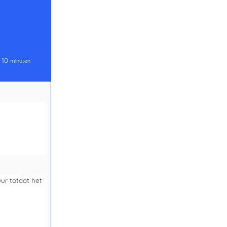
:
10
minuten
ur totdat het