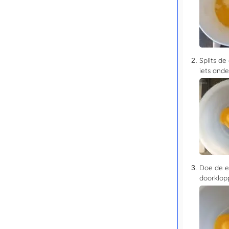
Splits de
iets ande
Doe de e
doorklopp