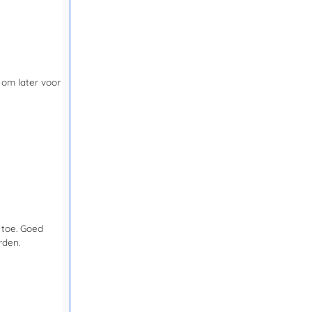
t om later voor
 toe. Goed
rden.