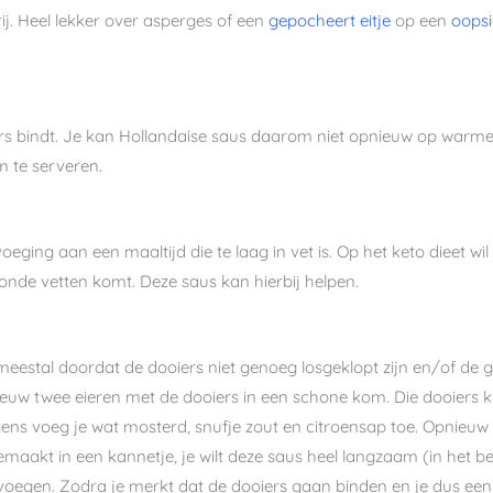
ij. Heel lekker over asperges of een
gepocheert eitje
op een
oopsi
iers bindt. Je kan Hollandaise saus daarom niet opnieuw op warm
m te serveren.
eging aan een maaltijd die te laag in vet is. Op het keto dieet wil
zonde vetten komt. Deze saus kan hierbij helpen.
 meestal doordat de dooiers niet genoeg losgeklopt zijn en/of de 
pnieuw twee eieren met de dooiers in een schone kom. Die dooiers
ens voeg je wat mosterd, snufje zout en citroensap toe. Opnieu
emaakt in een kannetje, je wilt deze saus heel langzaam (in het b
evoegen. Zodra je merkt dat de dooiers gaan binden en je dus een 