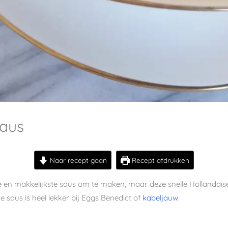
saus
Naar recept gaan
Recept afdrukken
ste en makkelijkste saus om te maken, maar deze snelle Hollandaise
 saus is heel lekker bij Eggs Benedict of
kabeljauw
.