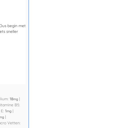
 Dus begin met
ets sneller
lium:
18
|
mg
itamine B5:
 E:
1
|
mg
|
mg
cro Vetten: