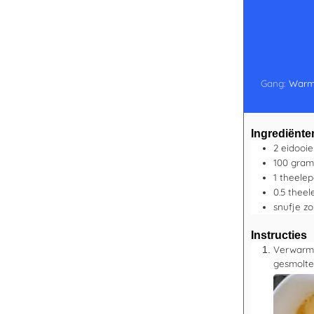
Gang:
Warm
Ingrediënte
2
eidooie
100
gram
1
theelep
0.5
theel
snufje
zo
Instructies
Verwarm 
gesmolten