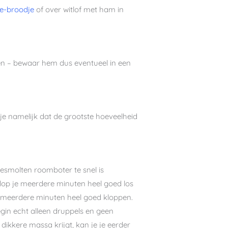
e-broodje
of over witlof met ham in
en – bewaar hem dus eventueel in een
 je namelijk dat de grootste hoeveelheid
gesmolten roomboter te snel is
 klop je meerdere minuten heel goed los
w meerdere minuten heel goed kloppen.
egin echt alleen druppels en geen
dikkere massa krijgt, kan je je eerder