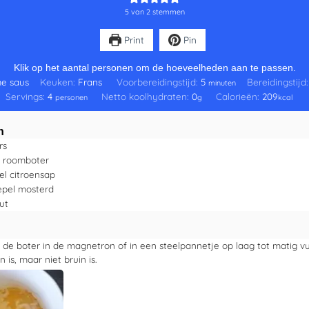
5
van
2
stemmen
Print
Pin
Klik op het aantal personen om de hoeveelheden aan te passen.
e saus
Keuken:
Frans
Voorbereidingstijd:
5
Bereidingstijd
minuten
Servings:
4
Netto koolhydraten:
0
Calorieën:
209
personen
g
kcal
n
rs
roomboter
el
citroensap
epel
mosterd
ut
de boter in de magnetron of in een steelpannetje op laag tot matig vu
 is, maar niet bruin is.