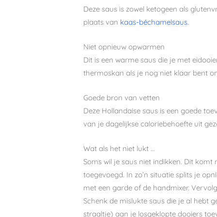
Deze saus is zowel ketogeen als glutenvr
plaats van
kaas-béchamelsaus
.
Niet opnieuw opwarmen
Dit is een warme saus die je met eidoo
thermoskan als je nog niet klaar bent o
Goede bron van vetten
Deze Hollandaise saus is een goede toevo
van je dagelijkse caloriebehoefte uit ge
Wat als het niet lukt …
Soms wil je saus niet indikken. Dit komt
toegevoegd. In zo’n situatie splits je o
met een garde of de handmixer. Vervolg
Schenk de mislukte saus die je al hebt g
straaltje) aan je losgeklopte dooiers to