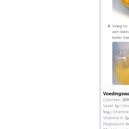
Voeg nu 
een klein
boter toe
Voedingsw
Calorieën:
209
Vezel:
1
|
Vit
g
1
|
Vitamine
mg
Vitamine K:
2
µ
Magnesium:
1