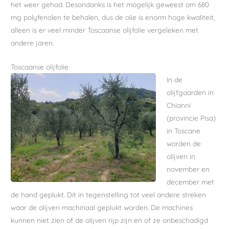
het weer gehad. Desondanks is het mogelijk geweest om 680
mg polyfenolen te behalen, dus de olie is enorm hoge kwaliteit,
alleen is er veel minder Toscaanse olijfolie vergeleken met
andere jaren.
Toscaanse olijfolie
In de
olijfgaarden in
Chianni
(provincie Pisa)
in Toscane
worden de
olijven in
november en
december met
de hand geplukt. Dit in tegenstelling tot veel andere streken
waar de olijven machinaal geplukt worden. De machines
kunnen niet zien of de olijven rijp zijn en of ze onbeschadigd