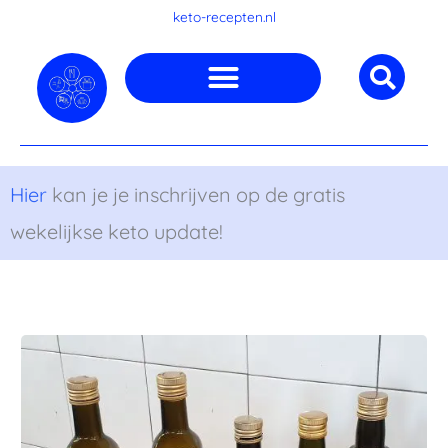
Ga
keto-recepten.nl
naar
de
inhoud
Hier
kan je je inschrijven op de gratis
wekelijkse keto update!