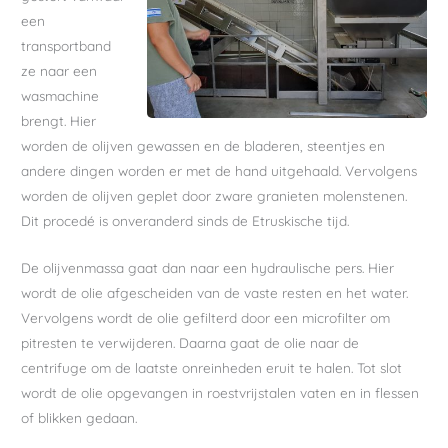
een
transportband
ze naar een
wasmachine
brengt. Hier
worden de olijven gewassen en de bladeren, steentjes en
andere dingen worden er met de hand uitgehaald. Vervolgens
worden de olijven geplet door zware granieten molenstenen.
Dit procedé is onveranderd sinds de Etruskische tijd.
De olijvenmassa gaat dan naar een hydraulische pers. Hier
wordt de olie afgescheiden van de vaste resten en het water.
Vervolgens wordt de olie gefilterd door een microfilter om
pitresten te verwijderen. Daarna gaat de olie naar de
centrifuge om de laatste onreinheden eruit te halen. Tot slot
wordt de olie opgevangen in roestvrijstalen vaten en in flessen
of blikken gedaan.