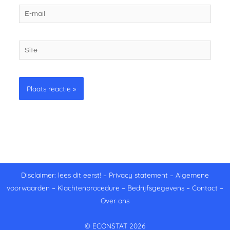
E-
mail
Site
Disclaimer: lees dit eerst!
–
Privacy statement
–
Algemene
voorwaarden
–
Klachtenprocedure
–
Bedrijfsgegevens
–
Contact
–
Over ons
© ECONSTAT 2026