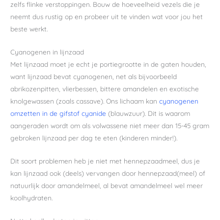
zelfs flinke verstoppingen. Bouw de hoeveelheid vezels die je
neemt dus rustig op en probeer uit te vinden wat voor jou het
beste werkt.
Cyanogenen in lijnzaad
Met lijnzaad moet je echt je portiegrootte in de gaten houden,
want lijnzaad bevat cyanogenen, net als bijvoorbeeld
abrikozenpitten, vlierbessen, bittere amandelen en exotische
knolgewassen (zoals cassave). Ons lichaam kan
cyanogenen
omzetten in de gifstof cyanide
(blauwzuur). Dit is waarom
aangeraden wordt om als volwassene niet meer dan 15-45 gram
gebroken lijnzaad per dag te eten (kinderen minder!).
Dit soort problemen heb je niet met hennepzaadmeel, dus je
kan lijnzaad ook (deels) vervangen door hennepzaad(meel) of
natuurlijk door amandelmeel, al bevat amandelmeel wel meer
koolhydraten.