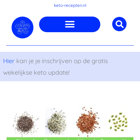
Ga
keto-recepten.nl
naar
de
inhoud
Hier
kan je je inschrijven op de gratis
wekelijkse keto update!