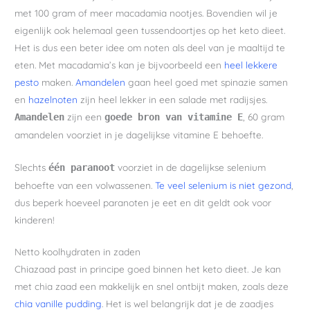
met 100 gram of meer macadamia nootjes. Bovendien wil je
eigenlijk ook helemaal geen tussendoortjes op het keto dieet.
Het is dus een beter idee om noten als deel van je maaltijd te
eten. Met macadamia’s kan je bijvoorbeeld een
heel lekkere
pesto
maken.
Amandelen
gaan heel goed met spinazie samen
en
hazelnoten
zijn heel lekker in een salade met radijsjes.
zijn een
, 60 gram
Amandelen
goede bron van vitamine E
amandelen voorziet in je dagelijkse vitamine E behoefte.
Slechts
voorziet in de dagelijkse selenium
één paranoot
behoefte van een volwassenen.
Te veel selenium is niet gezond
,
dus beperk hoeveel paranoten je eet en dit geldt ook voor
kinderen!
Netto koolhydraten in zaden
Chiazaad past in principe goed binnen het keto dieet. Je kan
met chia zaad een makkelijk en snel ontbijt maken, zoals deze
chia vanille pudding
. Het is wel belangrijk dat je de zaadjes