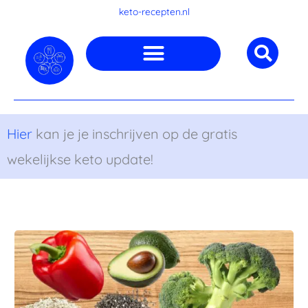
Ga
keto-recepten.nl
naar
de
inhoud
Hier
kan je je inschrijven op de gratis
wekelijkse keto update!