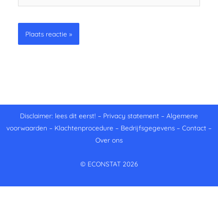
Disclaimer: lees dit eerst!
–
Privacy statement
–
Algemene
voorwaarden
–
Klachtenprocedure
–
Bedrijfsgegevens
–
Contact
–
Over ons
© ECONSTAT 2026