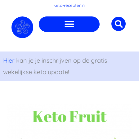
Ga
keto-recepten.nl
naar
de
inhoud
Hier
kan je je inschrijven op de gratis
wekelijkse keto update!