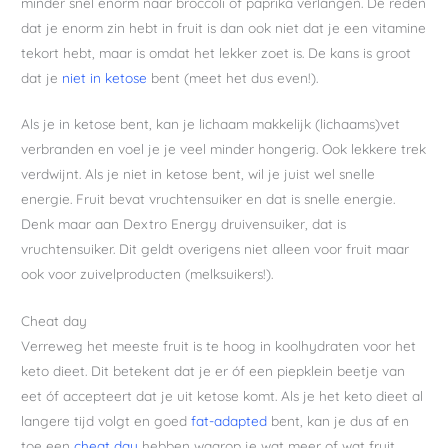
minder snel enorm naar broccoli of paprika verlangen. De reden
dat je enorm zin hebt in fruit is dan ook niet dat je een vitamine
tekort hebt, maar is omdat het lekker zoet is. De kans is groot
dat je
niet in ketose
bent (meet het dus even!).
Als je in ketose bent, kan je lichaam makkelijk (lichaams)vet
verbranden en voel je je veel minder hongerig. Ook lekkere trek
verdwijnt. Als je niet in ketose bent, wil je juist wel snelle
energie. Fruit bevat vruchtensuiker en dat is snelle energie.
Denk maar aan Dextro Energy druivensuiker, dat is
vruchtensuiker. Dit geldt overigens niet alleen voor fruit maar
ook voor zuivelproducten (melksuikers!).
Cheat day
Verreweg het meeste fruit is te hoog in koolhydraten voor het
keto dieet. Dit betekent dat je er óf een piepklein beetje van
eet óf accepteert dat je uit ketose komt. Als je het keto dieet al
langere tijd volgt en goed
fat-adapted
bent, kan je dus af en
toe een
cheat day
hebben waarop je wat meer of wat fruit