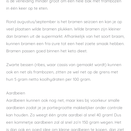
is de verleiding minder groot om een hele bak met frambozen
in één keer op te eten.
Rond augustus/september is het bramen seizoen en kan je op
veel plaatsen wilde bramen plukken. Wilde bramen zijn kleiner
dan bramen uit de supermarkt. Afhankelijk van het soort braam,
kunnen bramen een fris-zure tot een heel zoete smaak hebben.
Bramen passen goed binnen het keto dieet.
Zwarte bessen (ribes, waar cassis van gemaakt wordt) kunnen
ook en net als frambozen, zitten ze wel net op de grens met
hun 5 gram netto koolhydraten per 100 gram.
Aardbeien
Aardbeien kunnen ook nog net, maar kies bij voorkeur smalle
aardbeien zodat je je portiegrootte makkelijker onder controle
kan houden. Zo weegt één grote aardbei al snel 40 gram! Dus
een kommetje aardbeien zal al snel zo’n 150 gram wegen. Het
is dan ook en goed idee om kleine aardbeien te kopen, dan ziet