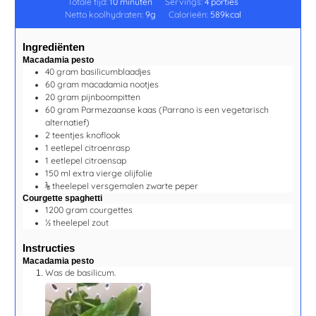
Totale tijd:
10
minuten
Servings:
4
porties
Netto koolhydraten:
9
g
Calorieën:
589
kcal
Ingrediënten
Macadamia pesto
40
gram
basilicumblaadjes
60
gram
macadamia nootjes
20
gram
pijnboompitten
60
gram
Parmezaanse kaas
(Parrano is een vegetarisch
alternatief)
2
teentjes
knoflook
1
eetlepel
citroenrasp
1
eetlepel
citroensap
150
ml
extra vierge olijfolie
⅛
theelepel
versgemalen zwarte peper
Courgette spaghetti
1200
gram
courgettes
½
theelepel
zout
Instructies
Macadamia pesto
Was de basilicum.