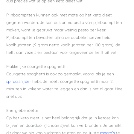
dus precies wat je op een keto dieet wilt!
Pijnboompitten kunnen ook met mate op het keto dieet
gegeten worden. Je kan dus prima pesto van pijnboompitten
maken, want je gebruikt maar weinig pesto per keer.
Pijnboompitten bevatten bijna de dubbele hoeveelheid
koolhydraten (9 gram netto koolhydraten per 100 gram), de
helft aan vezels en bestaan voor ongeveer de helft uit vet.
Makkelijke courgette spaghetti
Courgette spaghetti is ook zo gemaakt, vooral als je een
spiraalsnijder
hebt. Je hoeft courgette spaghetti maar 2
minuten in kokend water te leggen en dan is het al gaar. Heel
snel dus!
Energiebehoefte
Op het keto dieet is het heel belangrijk dat je in ketose kan
blijven en daardoor (lichaams)vet kan verbranden. Je bereikt
dit door weinig koolhydraten te eten en de juiste
macro’s
te