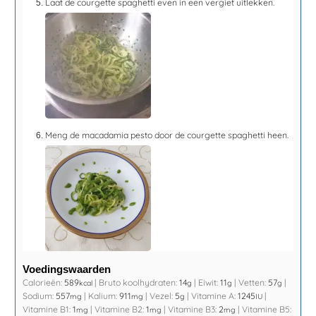
Laat de courgette spaghetti even in een vergiet uitlekken.
Meng de macadamia pesto door de courgette spaghetti heen.
Voedingswaarden
Calorieën:
589
|
Bruto koolhydraten:
14
|
Eiwit:
11
|
Vetten:
57
|
kcal
g
g
g
Sodium:
557
|
Kalium:
911
|
Vezel:
5
|
Vitamine A:
1245
|
mg
mg
g
IU
Vitamine B1:
1
|
Vitamine B2:
1
|
Vitamine B3:
2
|
Vitamine B5:
mg
mg
mg