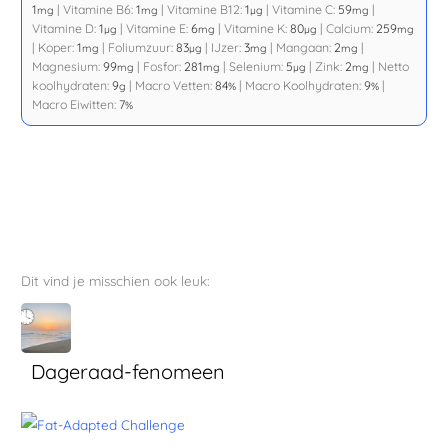
1
|
Vitamine B6:
1
|
Vitamine B12:
1
|
Vitamine C:
59
|
mg
mg
µg
mg
Vitamine D:
1
|
Vitamine E:
6
|
Vitamine K:
80
|
Calcium:
259
µg
mg
µg
mg
|
Koper:
1
|
Foliumzuur:
83
|
IJzer:
3
|
Mangaan:
2
|
mg
µg
mg
mg
Magnesium:
99
|
Fosfor:
281
|
Selenium:
5
|
Zink:
2
|
Netto
mg
mg
µg
mg
koolhydraten:
9
|
Macro Vetten:
84
|
Macro Koolhydraten:
9
|
g
%
%
Macro Eiwitten:
7
%
Dit vind je misschien ook leuk:
Dageraad-fenomeen