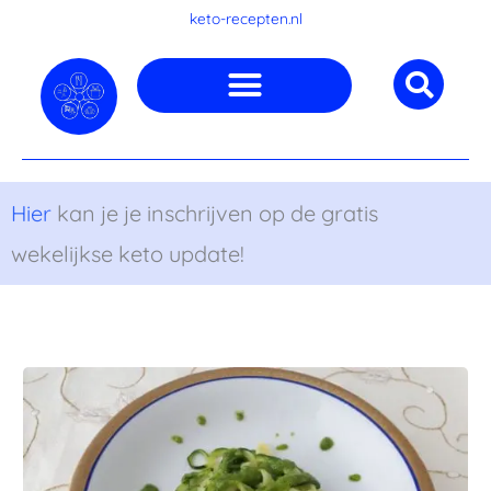
Ga
keto-recepten.nl
naar
de
inhoud
Hier
kan je je inschrijven op de gratis
wekelijkse keto update!